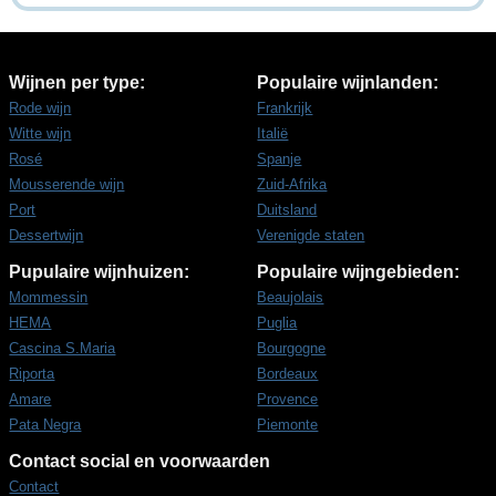
Wijnen per type:
Populaire wijnlanden:
Rode wijn
Frankrijk
Witte wijn
Italië
Rosé
Spanje
Mousserende wijn
Zuid-Afrika
Port
Duitsland
Dessertwijn
Verenigde staten
Pupulaire wijnhuizen:
Populaire wijngebieden:
Mommessin
Beaujolais
HEMA
Puglia
Cascina S.Maria
Bourgogne
Riporta
Bordeaux
Amare
Provence
Pata Negra
Piemonte
Contact social en voorwaarden
Contact