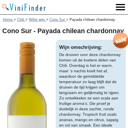
Home
>
Chili
>
Witte wijn
>
Cono Sur
>
Payada chilean chardonnay
Cono Sur - Payada chilean chardonnay
Wijn omschrijving:
De druiven voor deze chardonnay
komen uit de koelere delen van
Chili. Overdag is het er warm,
maar ‘s nachts koelt het af,
waardoor de gemiddelde
temperatuur zo laag blijft dat de
druiven de tijd krijgen om
langzaam en gelijkmatig te rijpen.
Zo ontwikkelen ze een scala aan
fruitige aroma’s. Die proef je
duidelijk in deze zachte, ronde
chardonnay. Tropisch fruit zoals
ananas, mango en citrus, sappig
en vol van smaak. Een ideale