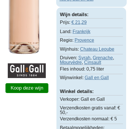
Wijn details:
Prijs:
€
21,29
Land:
Frankrijk
Regio:
Provence
Wijnhuis:
Chateau Leoube
Druiven:
Syrah
,
Grenache
,
Mourvèdre
,
Cinsault
Fles inhoud:
0,75 liter
Wijnwinkel:
Gall en Gall
Koop deze wijn
Winkel details:
Verkoper:
Gall en Gall
Verzendkosten gratis vanaf:
€
50,-
Verzendkosten normaal:
€ 5
Betaalmogelijkheden: