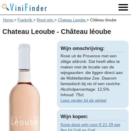
Home
>
Frankrijk
>
Rosé wijn
>
Chateau Leoube
>
Château léoube
Chateau Leoube - Château léoube
Wijn omschrijving:
Rosé uit de Provence met een
ziltige afdronk. Dat heeft alles te
maken met de locatie van de
wijngaarden: die liggen direct aan
de Middellandse Zee. Daarom
fantastisch bij vis of een ceviche.
Alcoholpercentage: 12,5%.
Inhoud: 75cl.
Lees verder bij de winkel
Wijn kopen:
Koop deze wijn voor € 21,29 per
fles bij Gall en Gall