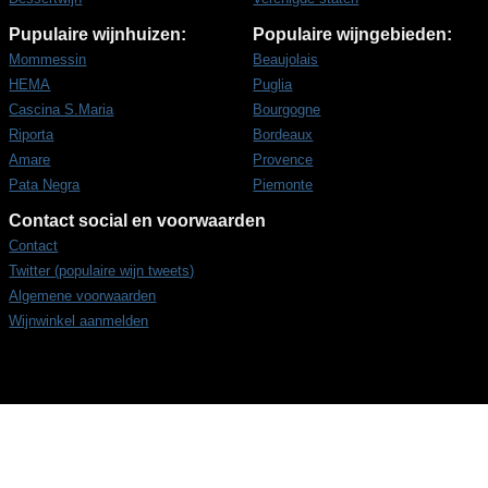
Pupulaire wijnhuizen:
Populaire wijngebieden:
Mommessin
Beaujolais
HEMA
Puglia
Cascina S.Maria
Bourgogne
Riporta
Bordeaux
Amare
Provence
Pata Negra
Piemonte
Contact social en voorwaarden
Contact
Twitter (populaire wijn tweets)
Algemene voorwaarden
Wijnwinkel aanmelden