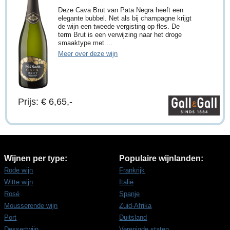
Deze Cava Brut van Pata Negra heeft een
elegante bubbel. Net als bij champagne krijgt
de wijn een tweede vergisting op fles. De
term Brut is een verwijzing naar het droge
smaaktype met ...
Meer over deze wijn
Prijs: € 6,65,-
Wijnen per type:
Populaire wijnlanden:
Rode wijn
Frankrijk
Witte wijn
Italië
Rosé
Spanje
Mousserende wijn
Zuid-Afrika
Port
Duitsland
Dessertwijn
Verenigde staten