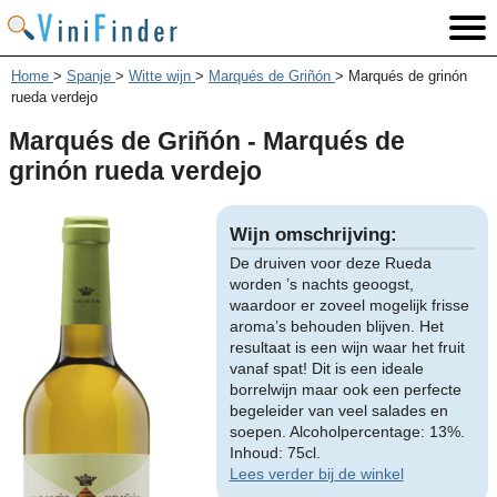
Home
>
Spanje
>
Witte wijn
>
Marqués de Griñón
>
Marqués de grinón
rueda verdejo
Marqués de Griñón - Marqués de
grinón rueda verdejo
Wijn omschrijving:
De druiven voor deze Rueda
worden ’s nachts geoogst,
waardoor er zoveel mogelijk frisse
aroma’s behouden blijven. Het
resultaat is een wijn waar het fruit
vanaf spat! Dit is een ideale
borrelwijn maar ook een perfecte
begeleider van veel salades en
soepen. Alcoholpercentage: 13%.
Inhoud: 75cl.
Lees verder bij de winkel