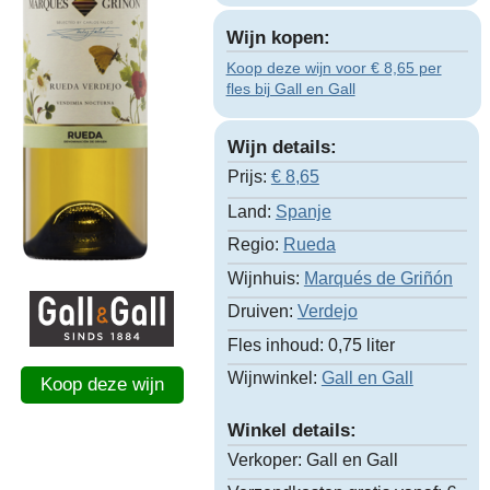
Wijn kopen:
Koop deze wijn voor € 8,65 per
fles bij Gall en Gall
Wijn details:
Prijs:
€
8,65
Land:
Spanje
Regio:
Rueda
Wijnhuis:
Marqués de Griñón
Druiven:
Verdejo
Fles inhoud:
0,75 liter
Wijnwinkel:
Gall en Gall
Koop deze wijn
Winkel details:
Verkoper:
Gall en Gall