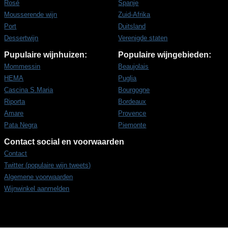
Rosé
Spanje
Mousserende wijn
Zuid-Afrika
Port
Duitsland
Dessertwijn
Verenigde staten
Pupulaire wijnhuizen:
Populaire wijngebieden:
Mommessin
Beaujolais
HEMA
Puglia
Cascina S.Maria
Bourgogne
Riporta
Bordeaux
Amare
Provence
Pata Negra
Piemonte
Contact social en voorwaarden
Contact
Twitter (populaire wijn tweets)
Algemene voorwaarden
Wijnwinkel aanmelden