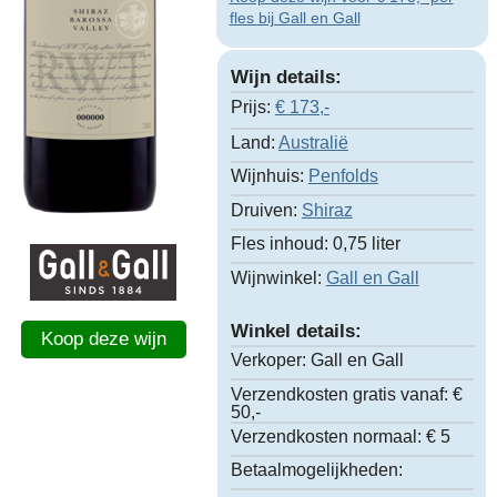
fles bij Gall en Gall
Wijn details:
Prijs:
€
173,-
Land:
Australië
Wijnhuis:
Penfolds
Druiven:
Shiraz
Fles inhoud:
0,75 liter
Wijnwinkel:
Gall en Gall
Winkel details:
Koop deze wijn
Verkoper:
Gall en Gall
Verzendkosten gratis vanaf:
€
50,-
Verzendkosten normaal:
€ 5
Betaalmogelijkheden: