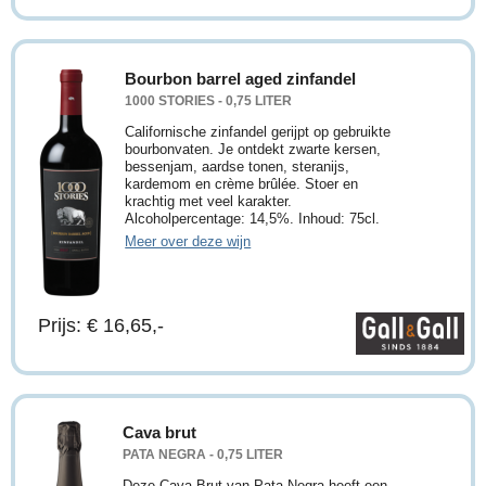
Bourbon barrel aged zinfandel
1000 STORIES - 0,75 LITER
Californische zinfandel gerijpt op gebruikte
bourbonvaten. Je ontdekt zwarte kersen,
bessenjam, aardse tonen, steranijs,
kardemom en crème brûlée. Stoer en
krachtig met veel karakter.
Alcoholpercentage: 14,5%. Inhoud: 75cl.
Meer over deze wijn
Prijs: € 16,65,-
Cava brut
PATA NEGRA - 0,75 LITER
Deze Cava Brut van Pata Negra heeft een