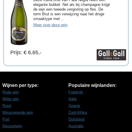
elegante bubbel. Net als bij champagne krijgt
de wijn een tweede vergisting op fles. De
term Brut is een verwijzing naar het droge
smaaktype met ...
Meer over deze wijn
Prijs: € 6,65,-
Wijnen per type:
Populaire wijnlanden:
Rode wijn
Frankrijk
Witte wijn
Italië
Rosé
Spanje
Mousserende wijn
Zuid-Afrika
Port
Duitsland
Dessertwijn
Australië