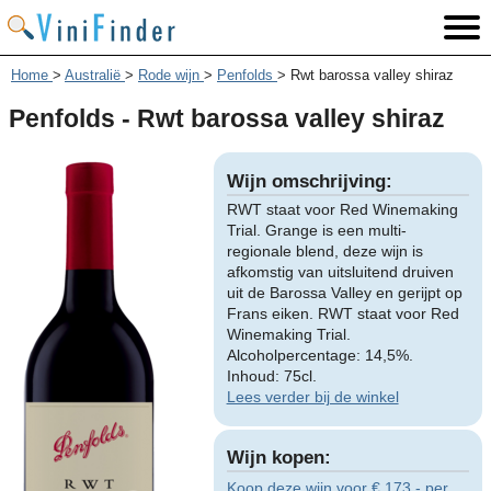
Home
>
Australië
>
Rode wijn
>
Penfolds
>
Rwt barossa valley shiraz
Penfolds - Rwt barossa valley shiraz
Wijn omschrijving:
RWT staat voor Red Winemaking
Trial. Grange is een multi-
regionale blend, deze wijn is
afkomstig van uitsluitend druiven
uit de Barossa Valley en gerijpt op
Frans eiken. RWT staat voor Red
Winemaking Trial.
Alcoholpercentage: 14,5%.
Inhoud: 75cl.
Lees verder bij de winkel
Wijn kopen:
Koop deze wijn voor € 173,- per