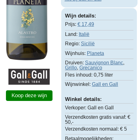
Wijn details:
Prijs:
€
17,49
Land:
Italië
Regio:
Sicilië
Wijnhuis:
Planeta
Druiven:
Sauvignon Blanc
,
Grillo
,
Grecanico
Fles inhoud:
0,75 liter
Wijnwinkel:
Gall en Gall
Koop deze wijn
Winkel details:
Verkoper:
Gall en Gall
Verzendkosten gratis vanaf:
€
50,-
Verzendkosten normaal:
€ 5
Betaalmogelijkheden: