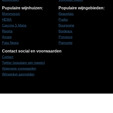
Pupulaire wijnhuizen:
Populaire wijngebieden:
Mommessin
Beaujolais
HEMA
Puglia
Cascina S.Maria
Bourgogne
Riporta
Bordeaux
Amare
Provence
Pata Negra
Piemonte
Contact social en voorwaarden
Contact
Twitter (populaire wijn tweets)
Algemene voorwaarden
Wijnwinkel aanmelden