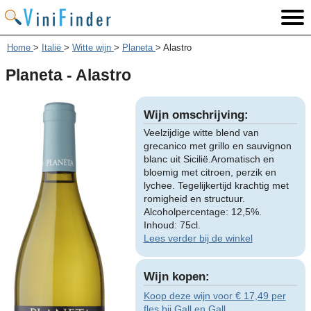
Home
>
Italië
>
Witte wijn
>
Planeta
>
Alastro
Planeta - Alastro
Wijn omschrijving:
Veelzijdige witte blend van
grecanico met grillo en sauvignon
blanc uit Sicilië.Aromatisch en
bloemig met citroen, perzik en
lychee. Tegelijkertijd krachtig met
romigheid en structuur.
Alcoholpercentage: 12,5%.
Inhoud: 75cl.
Lees verder bij de winkel
Wijn kopen:
Koop deze wijn voor € 17,49 per
fles bij Gall en Gall