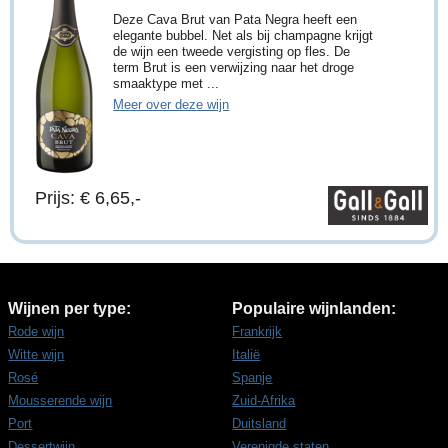
Deze Cava Brut van Pata Negra heeft een
elegante bubbel. Net als bij champagne krijgt
de wijn een tweede vergisting op fles. De
term Brut is een verwijzing naar het droge
smaaktype met ...
Meer over deze wijn
Prijs: € 6,65,-
Wijnen per type:
Populaire wijnlanden:
Rode wijn
Frankrijk
Witte wijn
Italië
Rosé
Spanje
Mousserende wijn
Zuid-Afrika
Port
Duitsland
Dessertwijn
Verenigde staten