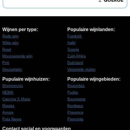
Wijnen per type:
Populaire wijnlanden:
Rode wijn
Frankrijk
Witte wijn
Italië
Rosé
Spanje
Mousserende wijn
Zuid-Afrika
Port
Duitsland
Dessertwijn
Verenigde staten
Pupulaire wijnhuizen:
Populaire wijngebieden:
Mommessin
Beaujolais
HEMA
Puglia
Cascina S.Maria
Bourgogne
Riporta
Bordeaux
Amare
Provence
Pata Negra
Piemonte
Contact social en voorwaarden