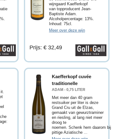
wijngaard Kaefferkopf
natie
van topproducent Jean-
Baptiste Adam.
3%.
Alcoholpercentage: 13%.
Inhoud: 75cl.
Meer over deze wijn
Prijs: € 32,49
Kaefferkopf cuvée
R
traditionelle
ADAM - 0,75 LITER
it.
et
Met meer dan 40 gram
restsuiker per liter is deze
eel
Grand Cru uit de Elzas,
gemaakt van gewurztraminer
sche
en riesling, al lang niet meer
age:
droog te
noemen. Schenk hem daarom bij
pittige Aziatische ...
Meer over deze wijn