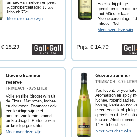
smaak van meloen en peer.
Heerlijk bij pittige
Alcoholpercentage: 13,5%.
gerechten of in combi
Inhoud: 75cl.
met Münster-kaas.
Meer over deze wijn
Alcoholpercentage: 1
Inhoud: 75cl.
Meer over deze wijn
: € 16,29
Prijs: € 14,79
Gewurztraminer
Gewurztraminer
reserve
TRIMBACH - 0,75 LITE
TRIMBACH - 0,75 LITER
You love it, or you hate 
Aromatisch en spicy m
Volle en rijke (droge) wijn uit
lychee, rozenblaadjes,
de Elzas. Met rozen, lychee
honing, kerrie en nog v
en abrikozen. Daarnaast ook
meer. Heerlijk bij pittige
een kruidige wijn met
gerechten uit de Aziati
aroma's van kerrie, kaneel
keuken. Alcoholpercent
en kruidnagel. Perfecte wijn
14%. Inhoud: 75cl.
bij kruidige gerechten ...
Meer over deze wijn
Meer over deze wijn