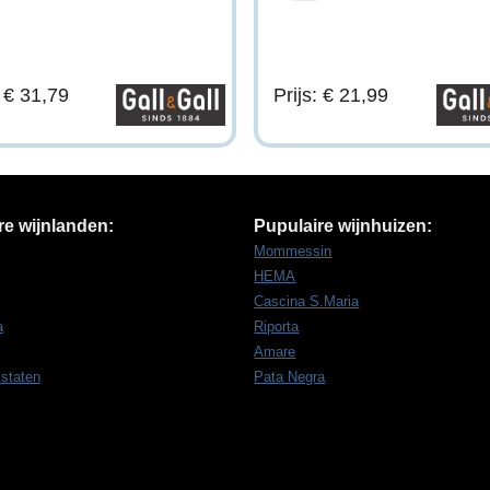
: € 31,79
Prijs: € 21,99
re wijnlanden:
Pupulaire wijnhuizen:
Mommessin
HEMA
Cascina S.Maria
a
Riporta
Amare
 staten
Pata Negra