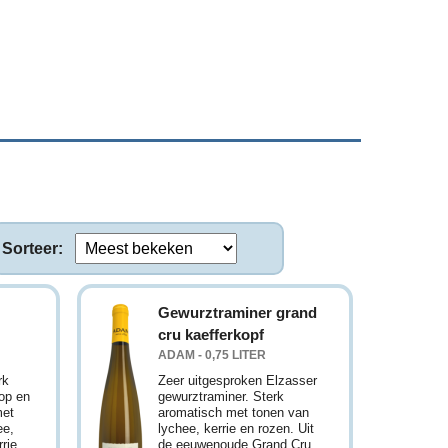
Sorteer:
Gewurztraminer grand
cru kaefferkopf
ADAM - 0,75 LITER
rk
Zeer uitgesproken Elzasser
top en
gewurztraminer. Sterk
met
aromatisch met tonen van
ee,
lychee, kerrie en rozen. Uit
rie.
de eeuwenoude Grand Cru