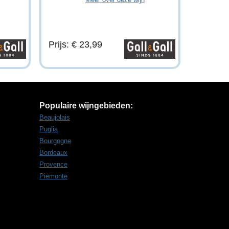
Prijs: € 23,99
Populaire wijngebieden:
Beaujolais
Puglia
Bourgogne
Bordeaux
Provence
Piemonte