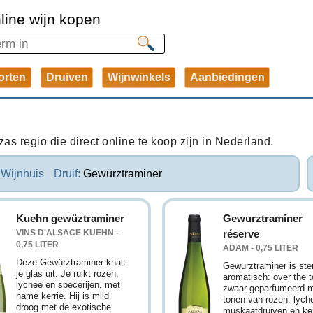
line wijn kopen
orten
Druiven
Wijnwinkels
Aanbiedingen
zas regio die direct online te koop zijn in Nederland.
Wijnhuis
Druif:
Gewürztraminer
Kuehn gewüztraminer
Gewurztraminer
VINS D'ALSACE KUEHN -
réserve
0,75 LITER
ADAM - 0,75 LITER
Deze Gewürztraminer knalt
Gewurztraminer is ste
je glas uit. Je ruikt rozen,
aromatisch: over the 
lychee en specerijen, met
zwaar geparfumeerd 
name kerrie. Hij is mild
tonen van rozen, lych
droog met de exotische
muskaatdruiven en ker