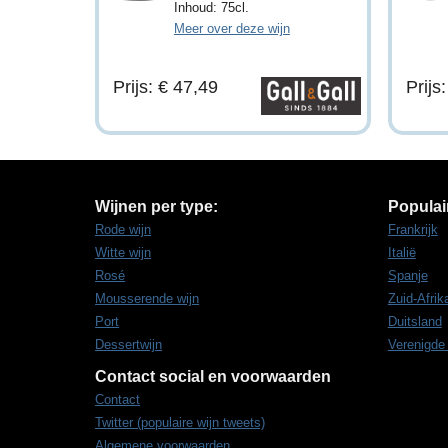
Inhoud: 75cl.
Meer over deze wijn
Prijs: € 47,49
Prijs
Wijnen per type:
Populai
Rode wijn
Frankrijk
Witte wijn
Italië
Rosé
Spanje
Mousserende wijn
Zuid-Afrik
Port
Duitsland
Dessertwijn
Verenigde
Contact social en voorwaarden
Contact
Twitter (populaire wijn tweets)
Algemene voorwaarden