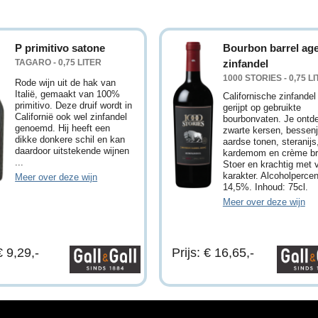
P primitivo satone
Bourbon barrel ag
TAGARO - 0,75 LITER
zinfandel
1000 STORIES - 0,75 L
Rode wijn uit de hak van
Italië, gemaakt van 100%
Californische zinfandel
primitivo. Deze druif wordt in
gerijpt op gebruikte
Californië ook wel zinfandel
bourbonvaten. Je ontd
genoemd. Hij heeft een
zwarte kersen, bessen
dikke donkere schil en kan
aardse tonen, steranijs
daardoor uitstekende wijnen
kardemom en crème br
...
Stoer en krachtig met 
karakter. Alcoholperce
Meer over deze wijn
14,5%. Inhoud: 75cl.
Meer over deze wijn
€ 9,29,-
Prijs: € 16,65,-