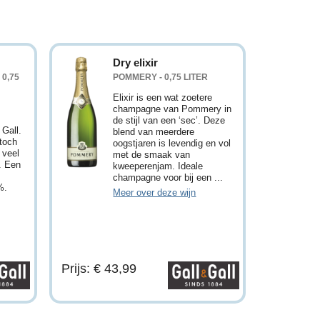
Dry elixir
 0,75
POMMERY - 0,75 LITER
Elixir is een wat zoetere
champagne van Pommery in
de stijl van een ‘sec’. Deze
 Gall.
blend van meerdere
 toch
oogstjaren is levendig en vol
 veel
met de smaak van
t. Een
kweeperenjam. Ideale
champagne voor bij een ...
%.
Meer over deze wijn
Prijs: € 43,99