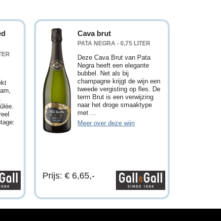
ed
Cava brut
PATA NEGRA - 0,75 LITER
ITER
Deze Cava Brut van Pata
Negra heeft een elegante
bubbel. Net als bij
champagne krijgt de wijn een
ekt
tweede vergisting op fles. De
jam,
term Brut is een verwijzing
,
naar het droge smaaktype
ûlée.
met ...
veel
ntage:
Meer over deze wijn
Prijs: € 6,65,-