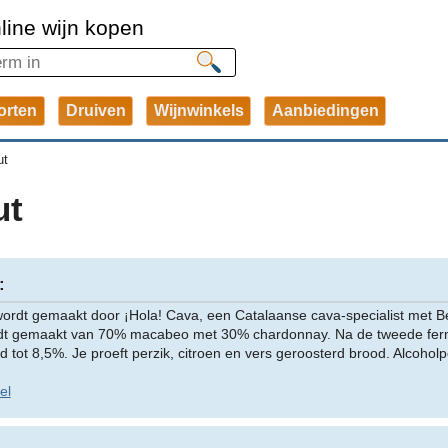
line wijn kopen
orten
Druiven
Wijnwinkels
Aanbiedingen
ut
ut
:
ordt gemaakt door ¡Hola! Cava, een Catalaanse cava-specialist met B
dt gemaakt van 70% macabeo met 30% chardonnay. Na de tweede ferme
d tot 8,5%. Je proeft perzik, citroen en vers geroosterd brood. Alcohol
el