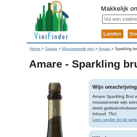
Makkelijk on
Landen
So
Home
>
Spanje
>
Mousserende wijn
>
Amare
>
Sparkling br
Amare - Sparkling br
Wijn omschrijving
Amare Sparkling Brut w
mousserende wijn wor
deels gedealcoholiseer
Inhoud: 75cl.
Lees verder bij de wink