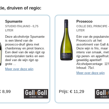
ie, druiven of regio:
Spumante
Prosecco
STUDIO ITALIANO - 0,75
COLLE DEL PRINCIPE -
LITER
LITER
Deze alcoholvrije Spumante
Eén van de populairste
is een blend van de
Prosecco's uit het
prosecco-druif glera met
assortiment van Gall &
chardonnay en pinot bianco.
Deze wijn is fris, maar
Een deel van de wijn rijpt op
intens van smaak, met
roestvrijstalen tanks en een
rijp peren- en appelfrui
deel van de wijn rijpt op
geweldig aperitief!
grote ...
Alcoholpercentage: 11
Inhoud: 75cl.
Meer over deze wijn
Meer over deze wijn
 € 8,99
Prijs: € 11,29