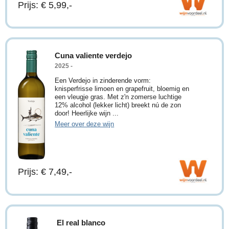
Prijs: € 5,99,-
Cuna valiente verdejo
2025 -
Een Verdejo in zinderende vorm:
knisperfrisse limoen en grapefruit, bloemig en
een vleugje gras. Met z'n zomerse luchtige
12% alcohol (lekker licht) breekt nú de zon
door! Heerlijke wijn ...
Meer over deze wijn
Prijs: € 7,49,-
El real blanco