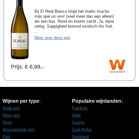
Bij El Real Blanco klopt het motto 'mucho
más que un vino' (veel meer dan wijn alleen)
als een bus. Rond en enorm zacht. Ja, bijna
vettig. Sappigheid bomvol exotisch fris fruit.
...
Meer over deze wijn
Prijs: € 6,99,-
Wijnen per type:
Populaire wijnlanden:
Rode wijn
Frankrijk
Witte wijn
Italië
Rosé
Spanje
Mousserende wijn
Zuid-Afrika
Port
Duitsland