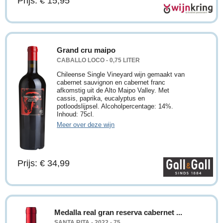
Prijs: € 15,95
Grand cru maipo
CABALLO LOCO - 0,75 LITER
Chileense Single Vineyard wijn gemaakt van
cabernet sauvignon en cabernet franc
afkomstig uit de Alto Maipo Valley. Met
cassis, paprika, eucalyptus en
potloodslijpsel. Alcoholpercentage: 14%.
Inhoud: 75cl.
Meer over deze wijn
Prijs: € 34,99
Medalla real gran reserva cabernet ...
SANTA RITA - 2022 - 75