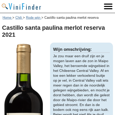
Home
>
Chili
>
Rode wijn
>
Castillo santa paulina merlot reserva
Castillo santa paulina merlot reserva
2021
Wijn omschrijving:
Je zou maar een druif zijn en je
mogen laven aan de zon in Maipo
Valley, het beroemde wijngebied in
het Chileense Central Valley. Af en
toe een lekker verkoelend buitje
op je vel, in Central Valley valt iets
meer regen dan in de noordelijk
gelegen wijngebieden, en mocht je
dorst hebben, dan wordt die gelest
door de Maipo-rivier die door het
gebied stroomt. En dan is de
bodem ook nog eens rijk aan kalk.
Beter wordt het niet! Als je druif