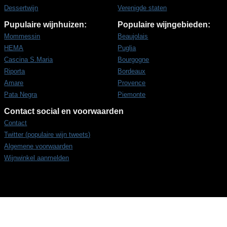
Dessertwijn
Verenigde staten
Pupulaire wijnhuizen:
Populaire wijngebieden:
Mommessin
Beaujolais
HEMA
Puglia
Cascina S.Maria
Bourgogne
Riporta
Bordeaux
Amare
Provence
Pata Negra
Piemonte
Contact social en voorwaarden
Contact
Twitter (populaire wijn tweets)
Algemene voorwaarden
Wijnwinkel aanmelden