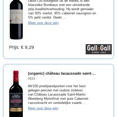
Deze Cru Bourgeois uit de Médoc is een
klassieke Bordeaux met een uitstekende
prijs-kwaliteitverhouding. Hij wordt gemaakt
van 50% merlot, 45% cabernet sauvignon en
5% petit verdot. Deels ...
Meer over deze wijn
Prijs: € 9,29
(organic) château lacaussade saint-...
2023 -
94/100 proefpanelpunten voor het best
gelegen perceel met oudste stokken
van Château Lacaussade Saint-Martin.
Weelderig Merlotfruit met pure Cabernet-
cassiskracht en verleidelijke zwarte ...
Meer over deze wijn