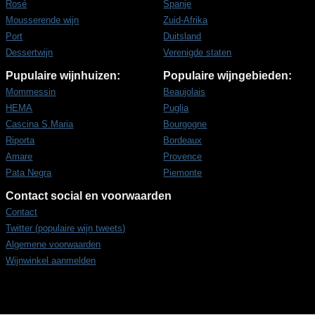
Rosé
Spanje
Mousserende wijn
Zuid-Afrika
Port
Duitsland
Dessertwijn
Verenigde staten
Pupulaire wijnhuizen:
Populaire wijngebieden:
Mommessin
Beaujolais
HEMA
Puglia
Cascina S.Maria
Bourgogne
Riporta
Bordeaux
Amare
Provence
Pata Negra
Piemonte
Contact social en voorwaarden
Contact
Twitter (populaire wijn tweets)
Algemene voorwaarden
Wijnwinkel aanmelden