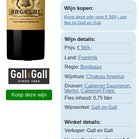
Wijn kopen:
Koop deze wijn voor € 569,- per
fles bij Gall en Gall
Wijn details:
Prijs:
€
569,-
Land:
Frankrijk
Regio:
Bordeaux
Wijnhuis:
Chateau Angelus
Druiven:
Cabernet Sauvignon
,
Merlot
,
Cabernet Franc
Koop deze wijn
Fles inhoud:
0,75 liter
Wijnwinkel:
Gall en Gall
Winkel details:
Verkoper:
Gall en Gall