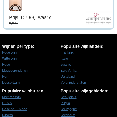
Prijs: € 7,99,-
was:
€
9,99,-
Wijnen per type:
Populaire wijnlanden:
Rode wijn
Frankrijk
Witte wijn
Italië
Rosé
Spanje
Mousserende wijn
Zuid-Afrika
Port
Duitsland
Dessertwijn
Verenigde staten
Pupulaire wijnhuizen:
Populaire wijngebieden:
Mommessin
Beaujolais
HEMA
Puglia
Cascina S.Maria
Bourgogne
Riporta
Bordeaux