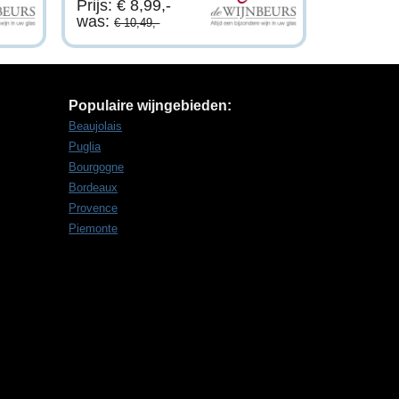
Prijs: € 8,99,-
was:
€ 10,49,-
Populaire wijngebieden:
Beaujolais
Puglia
Bourgogne
Bordeaux
Provence
Piemonte