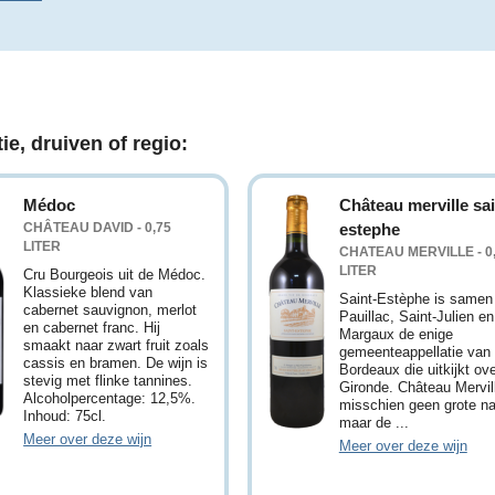
ie, druiven of regio:
Médoc
Château merville sai
CHÂTEAU DAVID - 0,75
estephe
LITER
CHATEAU MERVILLE - 0
LITER
Cru Bourgeois uit de Médoc.
Klassieke blend van
Saint-Estèphe is samen
cabernet sauvignon, merlot
Pauillac, Saint-Julien en
en cabernet franc. Hij
Margaux de enige
smaakt naar zwart fruit zoals
gemeenteappellatie van
cassis en bramen. De wijn is
Bordeaux die uitkijkt ov
stevig met flinke tannines.
Gironde. Château Mervill
Alcoholpercentage: 12,5%.
misschien geen grote n
Inhoud: 75cl.
maar de ...
Meer over deze wijn
Meer over deze wijn