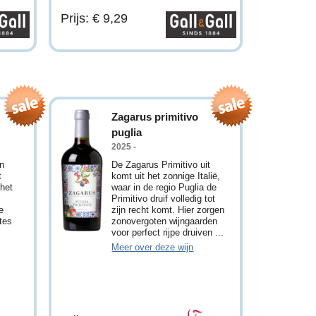
Prijs: € 9,29
Zagarus primitivo
puglia
2025 -
n
De Zagarus Primitivo uit
t
komt uit het zonnige Italië,
 het
waar in de regio Puglia de
Primitivo druif volledig tot
e
zijn recht komt. Hier zorgen
tes
zonovergoten wijngaarden
voor perfect rijpe druiven ...
Meer over deze wijn