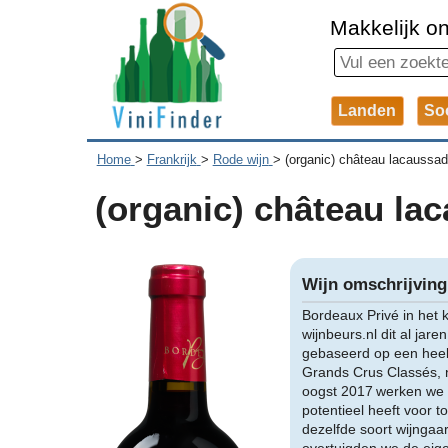
Makkelijk on
Landen
So
Home
>
Frankrijk
>
Rode wijn
>
(organic) château lacaussad
(organic) château lac
Wijn omschrijving
Bordeaux Privé in het 
wijnbeurs.nl dit al jar
gebaseerd op een heel
Grands Crus Classés, n
oogst 2017 werken we s
potentieel heeft voor t
dezelfde soort wijngaa