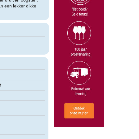
er druiven oogsten,
an een lekker dikke
5