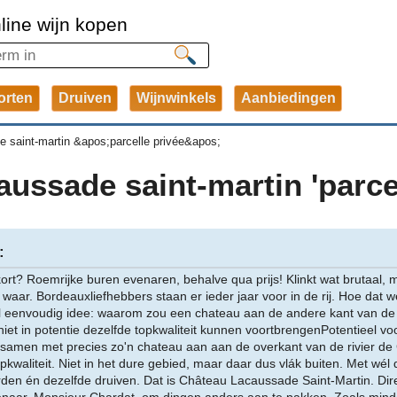
line wijn kopen
orten
Druiven
Wijnwinkels
Aanbiedingen
e saint-martin &apos;parcelle privée&apos;
aussade saint-martin 'parce
:
kort? Roemrijke buren evenaren, behalve qua prijs! Klinkt wat brutaal,
en waar. Bordeauxliefhebbers staan er ieder jaar voor in de rij. Hoe dat w
 eenvoudig idee: waarom zou een chateau aan de andere kant van de r
iet in potentie dezelfde topkwaliteit kunnen voortbrengenPotentieel voo
amen met precies zo'n chateau aan aan de overkant van de rivier de 
opkwaliteit. Niet in het dure gebied, maar daar dus vlák buiten. Met wél
rden én dezelfde druiven. Dat is Château Lacaussade Saint-Martin. Dire