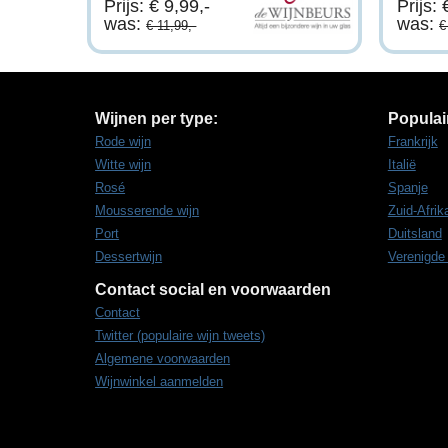
Prijs: € 9,99,-
Prijs: 
was:
was:
€ 11,99,-
€
Wijnen per type:
Populai
Rode wijn
Frankrijk
Witte wijn
Italië
Rosé
Spanje
Mousserende wijn
Zuid-Afrik
Port
Duitsland
Dessertwijn
Verenigde
Contact social en voorwaarden
Contact
Twitter (populaire wijn tweets)
Algemene voorwaarden
Wijnwinkel aanmelden