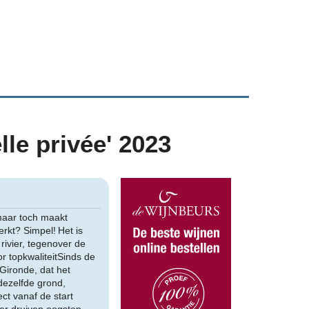
lle privée' 2023
 maar toch maakt
erkt? Simpel! Het is
ivier, tegenover de
r topkwaliteitSinds de
Gironde, dat het
 dezelfde grond,
ct vanaf de start