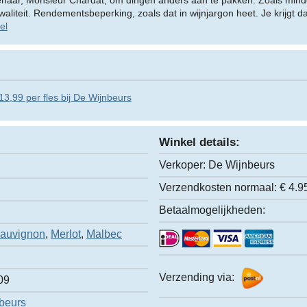
enaar, Monsieur Chardat, om dingen anders aan te pakken. Zoals mind
liteit. Rendementsbeperking, zoals dat in wijnjargon heet. Je krijgt d
el
13,99 per fles bij De Wijnbeurs
Winkel details:
Verkoper:
De Wijnbeurs
Verzendkosten normaal:
€ 4.9
Betaalmogelijkheden:
Sauvignon
,
Merlot
,
Malbec
Verzending via:
09
beurs