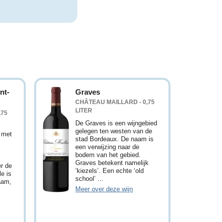
nt-
Graves
CHÂTEAU MAILLARD - 0,75
LITER
,75
De Graves is een wijngebied
gelegen ten westen van de
 met
stad Bordeaux. De naam is
een verwijzing naar de
bodem van het gebied.
Graves betekent namelijk
er de
‘kiezels’. Een echte ‘old
e is
school’ ...
aam,
Meer over deze wijn