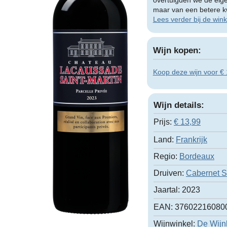
overtuigden we de eig
maar van een betere kwa
Lees verder bij de wink
Wijn kopen:
Koop deze wijn voor € 
Wijn details:
Prijs:
€
13,99
Land:
Frankrijk
Regio:
Bordeaux
Druiven:
Cabernet 
Jaartal:
2023
EAN:
37602216080
Wijnwinkel:
De Wijn