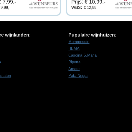
€ 7,99,-
Prijs: € 10,99,-
was:
 9,99,-
€ 12,99,-
re wijnlanden:
Pupulaire wijnhuizen:
Mommessin
HEMA
Cascina S.Maria
a
Riporta
Amare
 staten
Pata Negra