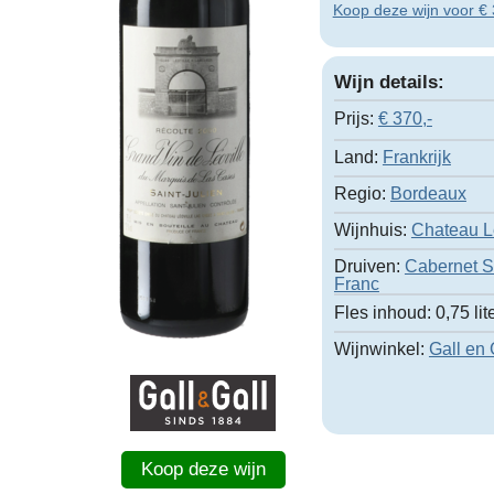
Koop deze wijn voor € 3
Wijn details:
Prijs:
€
370,-
Land:
Frankrijk
Regio:
Bordeaux
Wijnhuis:
Chateau L
Druiven:
Cabernet 
Franc
Fles inhoud:
0,75 lit
Wijnwinkel:
Gall en 
Koop deze wijn