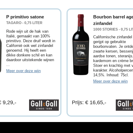
P primitivo satone
Bourbon barrel ag
TAGARO - 0,75 LITER
zinfandel
1000 STORIES - 0,75 L
Rode wijn uit de hak van
Italië, gemaakt van 100%
Californische zinfandel
primitivo. Deze druif wordt in
gerijpt op gebruikte
Californië ook wel zinfandel
bourbonvaten. Je ontd
genoemd. Hij heeft een
zwarte kersen, bessen
dikke donkere schil en kan
aardse tonen, steranijs
daardoor uitstekende wijnen
kardemom en crème br
...
Stoer en krachtig met 
karakter. Alcoholperce
Meer over deze wijn
14,5%. Inhoud: 75cl.
Meer over deze wijn
€ 9,29,-
Prijs: € 16,65,-