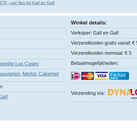
70,- per fles bij Gall en Gall
Winkel details:
Verkoper:
Gall en Gall
Verzendkosten gratis vanaf:
€ 
Verzendkosten normaal:
€ 5
Betaalmogelijkheden:
eoville Las Cases
Sauvignon
,
Merlot
,
Cabernet
er
Verzending via:
Gall