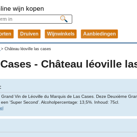
line wijn kopen
orten
Druiven
Wijnwinkels
Aanbiedingen
>
Château léoville las cases
Cases - Château léoville la
:
jn Grand Vin de Léoville du Marquis de Las Cases. Deze Deuxième Gran
s een ‘Super Second’. Alcoholpercentage: 13,5%. Inhoud: 75cl.
el