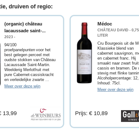
ie, druiven of regio:
(organic) château
Médoc
lacaussade saint-...
CHÂTEAU DAVID - 0,75
LITER
2023 -
Cru Bourgeois uit de 
94/100
Klassieke blend van
proefpanelpunten voor het
cabernet sauvignon, me
best gelegen perceel met
en cabernet franc. Hij
oudste stokken van Château
smaakt naar zwart fruit
Lacaussade Saint-Martin.
cassis en bramen. De w
Weelderig Merlotfruit met
stevig met flinke tanni
pure Cabernet-cassiskracht
Alcoholpercentage: 12
en verleidelijke zwarte ...
Inhoud: 75cl.
Meer over deze wijn
Meer over deze wijn
 € 13,99
Prijs: € 10,89