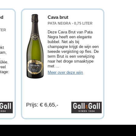
ed
Cava brut
PATA NEGRA - 0,75 LITER
ITER
Deze Cava Brut van Pata
Negra heeft een elegante
bubbel. Net als bij
champagne krijgt de wijn een
ekt
tweede vergisting op fles. De
jam,
term Brut is een verwijzing
,
naar het droge smaaktype
ûlée.
met ...
veel
ntage:
Meer over deze wijn
Prijs: € 6,65,-