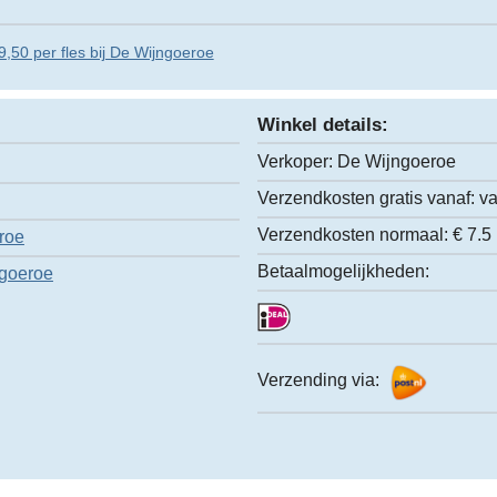
9,50 per fles bij De Wijngoeroe
Winkel details:
Verkoper:
De Wijngoeroe
Verzendkosten gratis vanaf:
va
Verzendkosten normaal:
€ 7.5
roe
Betaalmogelijkheden:
goeroe
Verzending via: