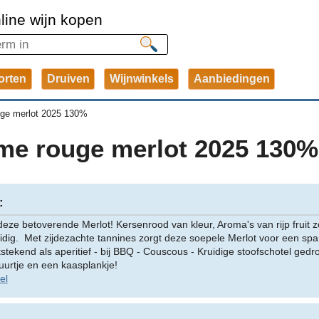
line wijn kopen
orten
Druiven
Wijnwinkels
Aanbiedingen
ge merlot 2025 130%
me rouge merlot 2025 130%
:
 deze betoverende Merlot! Kersenrood van kleur, Aroma's van rijp fruit
ruidig. Met zijdezachte tannines zorgt deze soepele Merlot voor een s
stekend als aperitief - bij BBQ - Couscous - Kruidige stoofschotel ged
urtje en een kaasplankje!
el