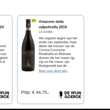
Amarone della
024
valpolicella 2019
LA DAMA -
Het oogsten begint aan het
einde van september maar
rroir
alleen die trossen van de
dem
Corvina Corvinone
 voor
Rondinella en Molinara
igheid
druiven die het meest rijp
d al
zijn en het meest zijn
blootgesteld aan de ...
Meer over deze wijn
Prijs: € 44,75,-