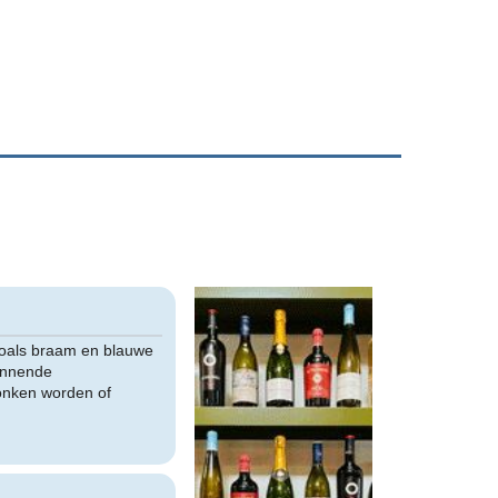
 zoals braam en blauwe
pannende
ronken worden of