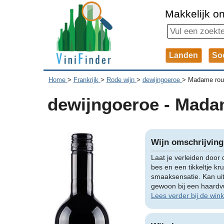
Makkelijk on
Landen
So
Home
>
Frankrijk
>
Rode wijn
>
dewijngoeroe
>
Madame rou
dewijngoeroe - Mada
Wijn omschrijving
Laat je verleiden door
bes en een tikkeltje k
smaaksensatie. Kan uit
gewoon bij een haardvu
Lees verder bij de wink