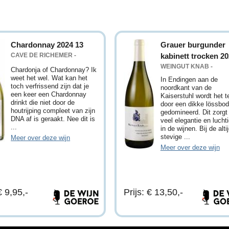
Chardonnay 2024 13
Grauer burgunder
CAVE DE RICHEMER -
kabinett trocken 2
WEINGUT KNAB -
Chardonja of Chardonnay? Ik
weet het wel. Wat kan het
In Endingen aan de
toch verfrissend zijn dat je
noordkant van de
een keer een Chardonnay
Kaiserstuhl wordt het te
drinkt die niet door de
door een dikke lössbo
houtrijping compleet van zijn
gedomineerd. Dit zorgt
DNA af is geraakt. Nee dit is
veel elegantie en lucht
...
in de wijnen. Bij de altij
stevige ...
Meer over deze wijn
Meer over deze wijn
€ 9,95,-
Prijs: € 13,50,-