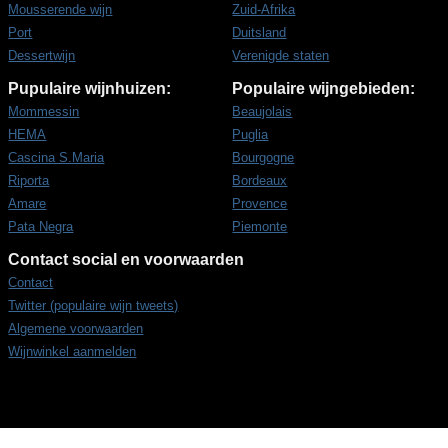
Mousserende wijn
Zuid-Afrika
Port
Duitsland
Dessertwijn
Verenigde staten
Pupulaire wijnhuizen:
Populaire wijngebieden:
Mommessin
Beaujolais
HEMA
Puglia
Cascina S.Maria
Bourgogne
Riporta
Bordeaux
Amare
Provence
Pata Negra
Piemonte
Contact social en voorwaarden
Contact
Twitter (populaire wijn tweets)
Algemene voorwaarden
Wijnwinkel aanmelden