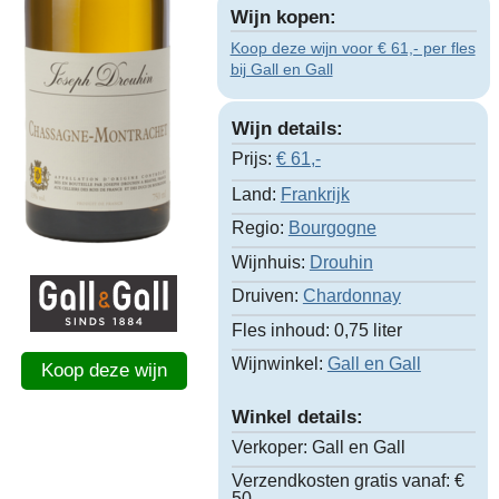
Wijn kopen:
Koop deze wijn voor € 61,- per fles
bij Gall en Gall
Wijn details:
Prijs:
€
61,-
Land:
Frankrijk
Regio:
Bourgogne
Wijnhuis:
Drouhin
Druiven:
Chardonnay
Fles inhoud:
0,75 liter
Wijnwinkel:
Gall en Gall
Koop deze wijn
Winkel details:
Verkoper:
Gall en Gall
Verzendkosten gratis vanaf:
€
50,-