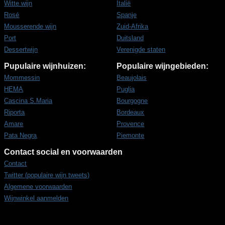
Witte wijn
Italië
Rosé
Spanje
Mousserende wijn
Zuid-Afrika
Port
Duitsland
Dessertwijn
Verenigde staten
Pupulaire wijnhuizen:
Populaire wijngebieden:
Mommessin
Beaujolais
HEMA
Puglia
Cascina S.Maria
Bourgogne
Riporta
Bordeaux
Amare
Provence
Pata Negra
Piemonte
Contact social en voorwaarden
Contact
Twitter (populaire wijn tweets)
Algemene voorwaarden
Wijnwinkel aanmelden