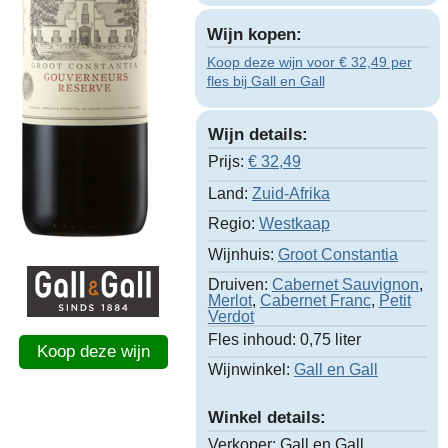
Wijn kopen:
Koop deze wijn voor € 32,49 per
fles bij Gall en Gall
Wijn details:
Prijs:
€
32,49
Land:
Zuid-Afrika
Regio:
Westkaap
Wijnhuis:
Groot Constantia
Druiven:
Cabernet Sauvignon
,
Merlot
,
Cabernet Franc
,
Petit
Verdot
Fles inhoud:
0,75 liter
Koop deze wijn
Wijnwinkel:
Gall en Gall
Winkel details:
Verkoper:
Gall en Gall