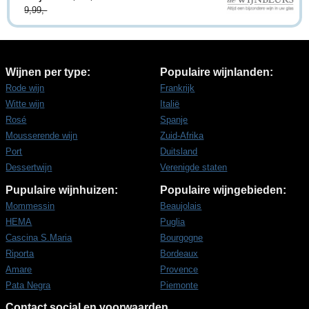
9,99,-
Wijnen per type:
Populaire wijnlanden:
Rode wijn
Frankrijk
Witte wijn
Italië
Rosé
Spanje
Mousserende wijn
Zuid-Afrika
Port
Duitsland
Dessertwijn
Verenigde staten
Pupulaire wijnhuizen:
Populaire wijngebieden:
Mommessin
Beaujolais
HEMA
Puglia
Cascina S.Maria
Bourgogne
Riporta
Bordeaux
Amare
Provence
Pata Negra
Piemonte
Contact social en voorwaarden