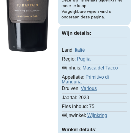
Deze wijn is helaas (tijdelijk) niet
meer te koop.
Vergelijkbare wijnen vind u
onderaan deze pagina.
Wijn details:
Land:
Italië
Regio:
Puglia
Wijnhuis:
Masca del Tacco
Appellatie:
Primitivo di
Manduria
Druiven:
Various
Jaartal:
2023
Fles inhoud:
75
Wijnwinkel:
Wijnkring
Winkel details: