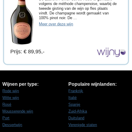
volgens de méthode champenoise, waarbij de
tweede gisting van de wijn op fles plaats
vindt. De champagne wordt gemaakt van
100% pinot noir. De ...
Meer over deze wijn
Prijs: € 89,95,-
Wijnen per type:
Populaire wijnlanden:
Rode wijn
Frankrijk
Witte wijn
Italië
Rosé
Spanje
Mousserende wijn
Zuid-Afrika
Port
Duitsland
Dessertwijn
Verenigde staten