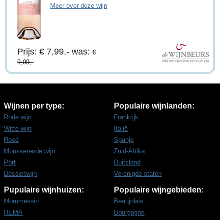
Meer over deze wijn
Prijs: € 7,99,-
was:
€
9,99,-
Wijnen per type:
Populaire wijnlanden:
Rode wijn
Frankrijk
Witte wijn
Italië
Rosé
Spanje
Mousserende wijn
Zuid-Afrika
Port
Duitsland
Dessertwijn
Verenigde staten
Pupulaire wijnhuizen:
Populaire wijngebieden:
Mommessin
Beaujolais
HEMA
Bourgogne