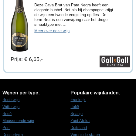
Deze Cava Brut van Pata Negra heeft een
elegante bubbel. Net als bij champagne krijgt
de wijn een tweede vergisting op fles. De
term Brut is een verwijzing naar het droge
smaaktype met ...
Meer over deze wijn
Prijs: € 6,65,-
Wijnen per type:
Populaire wijnlanden:
Rode wijn
Frankrijk
Witte wijn
Italië
Rosé
Spanje
Mousserende wijn
Zuid-Afrika
Port
Duitsland
Dessertwijn
Verenigde staten