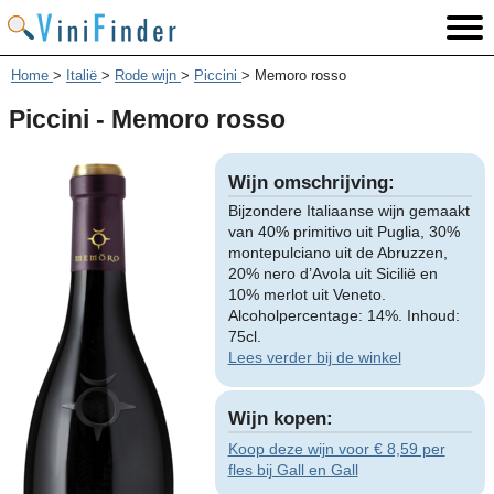
Home
>
Italië
>
Rode wijn
>
Piccini
>
Memoro rosso
Piccini - Memoro rosso
Wijn omschrijving:
Bijzondere Italiaanse wijn gemaakt
van 40% primitivo uit Puglia, 30%
montepulciano uit de Abruzzen,
20% nero d’Avola uit Sicilië en
10% merlot uit Veneto.
Alcoholpercentage: 14%. Inhoud:
75cl.
Lees verder bij de winkel
Wijn kopen:
Koop deze wijn voor € 8,59 per
fles bij Gall en Gall