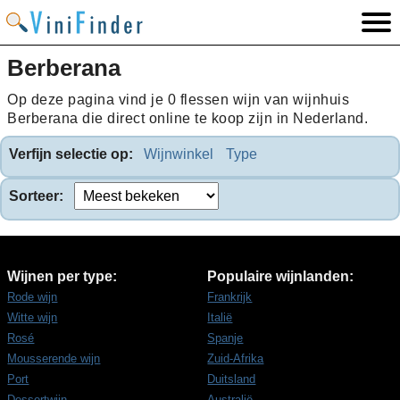
Berberana
Op deze pagina vind je 0 flessen wijn van wijnhuis
Berberana die direct online te koop zijn in Nederland.
Verfijn selectie op:
Wijnwinkel
Type
Sorteer:
Wijnen per type:
Populaire wijnlanden:
Rode wijn
Frankrijk
Witte wijn
Italië
Rosé
Spanje
Mousserende wijn
Zuid-Afrika
Port
Duitsland
Dessertwijn
Australië