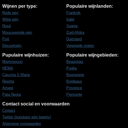
Wijnen per type:
Populaire wijnlanden:
Rode wijn
Frankrijk
Witte wijn
Italië
Rosé
Spanje
Mousserende wijn
Zuid-Afrika
Port
Duitsland
Dessertwijn
Verenigde staten
Pupulaire wijnhuizen:
Populaire wijngebieden:
Mommessin
Beaujolais
HEMA
Puglia
Cascina S.Maria
Bourgogne
Riporta
Bordeaux
Amare
Provence
Pata Negra
Piemonte
Contact social en voorwaarden
Contact
Twitter (populaire wijn tweets)
Algemene voorwaarden