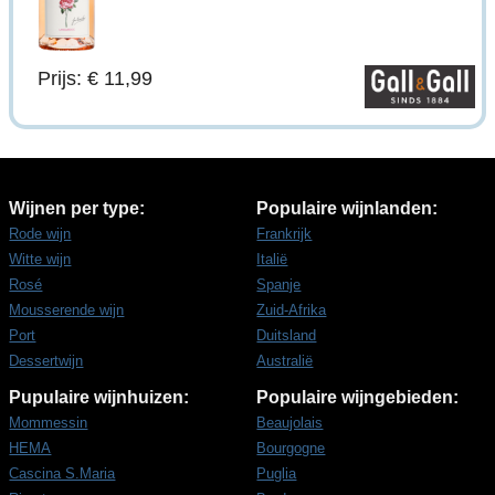
Prijs: € 11,99
Wijnen per type:
Populaire wijnlanden:
Rode wijn
Frankrijk
Witte wijn
Italië
Rosé
Spanje
Mousserende wijn
Zuid-Afrika
Port
Duitsland
Dessertwijn
Australië
Pupulaire wijnhuizen:
Populaire wijngebieden:
Mommessin
Beaujolais
HEMA
Bourgogne
Cascina S.Maria
Puglia