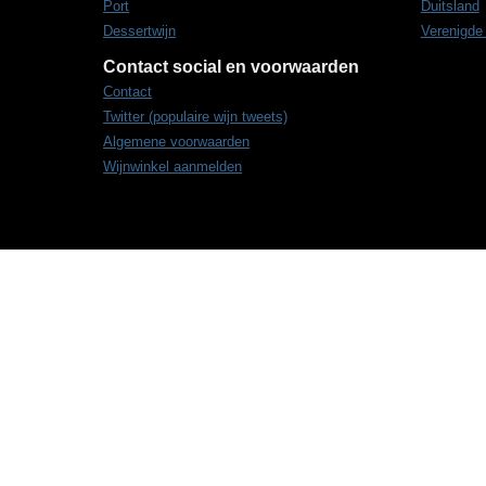
Port
Duitsland
Dessertwijn
Verenigde
Contact social en voorwaarden
Contact
Twitter (populaire wijn tweets)
Algemene voorwaarden
Wijnwinkel aanmelden