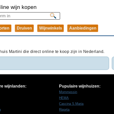
line wijn kopen
orten
Druiven
Wijnwinkels
Aanbiedingen
uis Martini die direct online te koop zijn in Nederland.
re wijnlanden:
Pupulaire wijnhuizen:
Mommessin
HEMA
Cascina S.Maria
a
Riporta