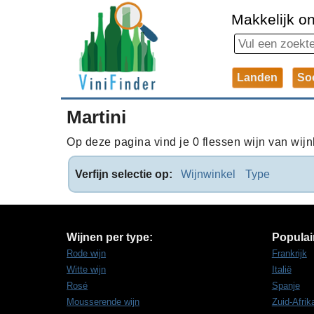
Makkelijk on
Landen
So
Martini
Op deze pagina vind je 0 flessen wijn van wijnh
Verfijn selectie op:
Wijnwinkel
Type
Wijnen per type:
Populai
Rode wijn
Frankrijk
Witte wijn
Italië
Rosé
Spanje
Mousserende wijn
Zuid-Afrik