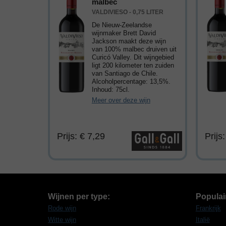
malbec
VALDIVIESO - 0,75 LITER
De Nieuw-Zeelandse
wijnmaker Brett David
Jackson maakt deze wijn
van 100% malbec druiven uit
Curicó Valley. Dit wijngebied
ligt 200 kilometer ten zuiden
van Santiago de Chile.
Alcoholpercentage: 13,5%.
Inhoud: 75cl.
Meer over deze wijn
Prijs: € 7,29
Prijs
Wijnen per type:
Populai
Rode wijn
Frankrijk
Witte wijn
Italië