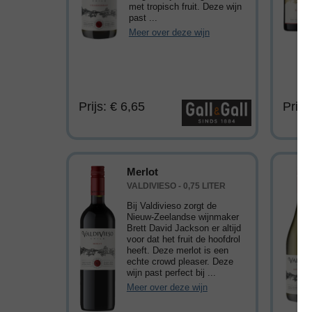
met tropisch fruit. Deze wijn
past ...
Meer over deze wijn
Prijs: € 6,65
Prijs
Merlot
VALDIVIESO - 0,75 LITER
Bij Valdivieso zorgt de
Nieuw-Zeelandse wijnmaker
Brett David Jackson er altijd
voor dat het fruit de hoofdrol
heeft. Deze merlot is een
echte crowd pleaser. Deze
wijn past perfect bij ...
Meer over deze wijn