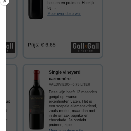
chten
bessen en pruimen. Heerlijk
bij ...
Meer over deze wijn
Prijs: € 6,65
rva
Single vineyard
on
carmenère
ER
VALDIVIESO - 0,75 LITER
Deze wijn heeft 12 maanden
gerijpt op Franse
aar uit
eikenhouten vaten. Het is
 met
een soepele allemansvriend,
roeft
zoals merlot, maar dan met
 en
in de smaak paprika en
acht
chocolade. Je ontdekt
pruimen, rijpe ...
Meer over deze wijn