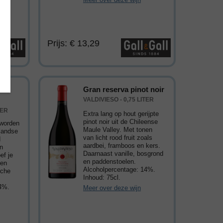
Prijs: € 13,29
Gran reserva pinot noir
VALDIVIESO - 0,75 LITER
TER
Extra lang op hout gerijpte
pinot noir uit de Chileense
eworden
Maule Valley. Met tonen
landse
van licht rood fruit zoals
d
aardbei, framboos en kers.
n
Daarnaast vanille, bosgrond
ef je
en paddenstoelen.
 en
Alcoholpercentage: 14%.
uiche
Inhoud: 75cl.
14%.
Meer over deze wijn