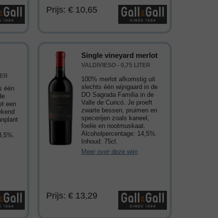
Prijs: € 10,65
Single vineyard merlot
VALDIVIESO - 0,75 LITER
TER
100% merlot afkomstig uit
slechts één wijngaard in de
s één
DO Sagrada Familia in de
de
Valle de Curicó. Je proeft
et een
zwarte bessen, pruimen en
tekend
specerijen zoals kaneel,
anplant
foelie en nootmuskaat.
Alcoholpercentage: 14,5%.
3,5%.
Inhoud: 75cl.
Meer over deze wijn
Prijs: € 13,29