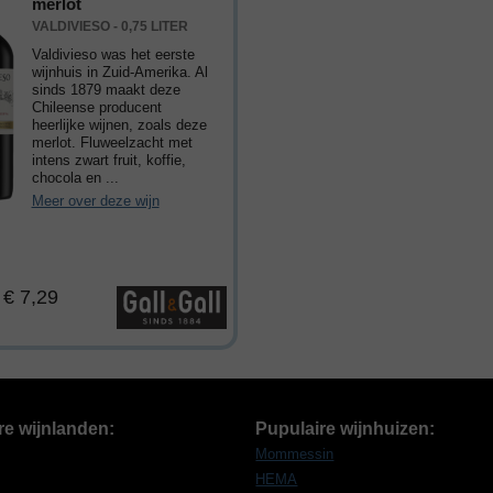
merlot
VALDIVIESO - 0,75 LITER
Valdivieso was het eerste
wijnhuis in Zuid-Amerika. Al
sinds 1879 maakt deze
Chileense producent
heerlijke wijnen, zoals deze
merlot. Fluweelzacht met
intens zwart fruit, koffie,
chocola en ...
Meer over deze wijn
: € 7,29
re wijnlanden:
Pupulaire wijnhuizen:
Mommessin
HEMA