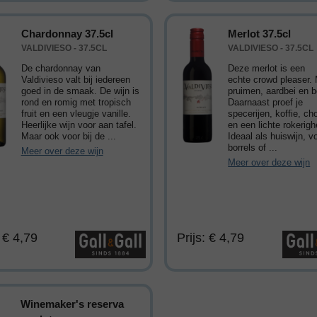
Chardonnay 37.5cl
Merlot 37.5cl
VALDIVIESO - 37.5CL
VALDIVIESO - 37.5CL
De chardonnay van
Deze merlot is een
Valdivieso valt bij iedereen
echte crowd pleaser.
goed in de smaak. De wijn is
pruimen, aardbei en 
rond en romig met tropisch
Daarnaast proef je
fruit en een vleugje vanille.
specerijen, koffie, ch
Heerlijke wijn voor aan tafel.
en een lichte rokerigh
Maar ook voor bij de ...
Ideaal als huiswijn, v
borrels of ...
Meer over deze wijn
Meer over deze wijn
: € 4,79
Prijs: € 4,79
Winemaker's reserva