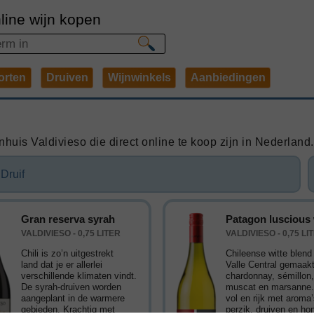
line wijn kopen
orten
Druiven
Wijnwinkels
Aanbiedingen
huis Valdivieso die direct online te koop zijn in Nederland.
Druif
Gran reserva syrah
Patagon luscious
VALDIVIESO - 0,75 LITER
VALDIVIESO - 0,75 LI
Chili is zo’n uitgestrekt
Chileense witte blend 
land dat je er allerlei
Valle Central gemaak
verschillende klimaten vindt.
chardonnay, sémillon
De syrah-druiven worden
muscat en marsanne. 
aangeplant in de warmere
vol en rijk met aroma
gebieden. Krachtig met
perzik, druiven en ho