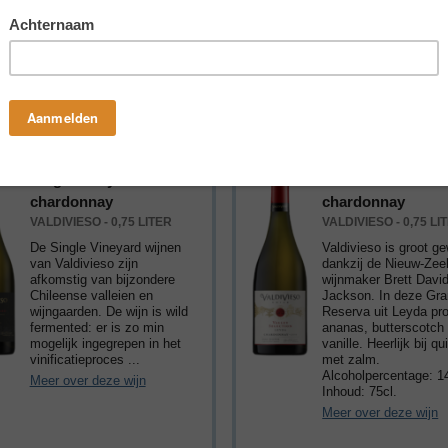
: € 6,65
Prijs: € 7,29
Single vineyard
Gran reserva
chardonnay
chardonnay
VALDIVIESO - 0,75 LITER
VALDIVIESO - 0,75 LI
De Single Vineyard wijnen
Valdivieso is groot g
van Valdivieso zijn
dankzij de Nieuw-Zee
afkomstig van bijzondere
wijnmaker Brett Davi
Chileense valleien en
Jackson. In deze Gra
wijngaarden. De wijn is wild
Reserva uit Leyda pro
fermented: er is zo min
ananas, butterscotch
mogelijk ingegrepen in het
vanille. Heerlijk bij q
vinificatieproces ...
met zalm.
Alcoholpercentage: 
Meer over deze wijn
Inhoud: 75cl.
Meer over deze wijn