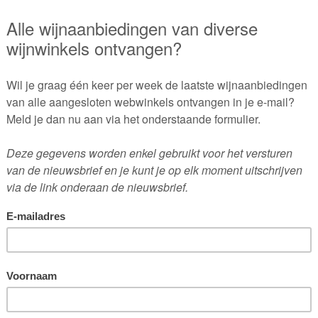
stevige tannines, bessen,
Serveer hem bij gere
bramen en ...
met ...
Meer over deze wijn
Meer over deze wijn
: € 10,65
Prijs: € 6,65
Sauvignon blanc
Winemaker's rese
VALDIVIESO - 0,75 LITER
cabernet sauvign
VALDIVIESO - 0,75 LIT
Chileense sauvignon blanc
met een Nieuw-Zeelandse
De Nieuw-Zeelandse
touch. De wijnmaker van
wijnmaker Brett David
Valdivieso, Brett David
Jackson zorgt jaar in j
Jackson, is namelijk een
voor een soepele wijn
‘Kiwi’. Verfrissend: crisp &
stevige tannines. Je p
clean. Alcoholpercentage:
cassis, zwarte bessen
12%. Inhoud: 75cl.
frambozen. Rond en z
met ...
Meer over deze wijn
Meer over deze wijn