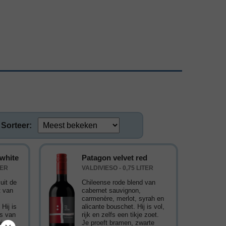
Sorteer:
 white
Patagon velvet red
TER
VALDIVIESO - 0,75 LITER
uit de
Chileense rode blend van
t van
cabernet sauvignon,
,
carmenère, merlot, syrah en
Hij is
alicante bouschet. Hij is vol,
’s van
rijk en zelfs een tikje zoet.
ning.
Je proeft bramen, zwarte