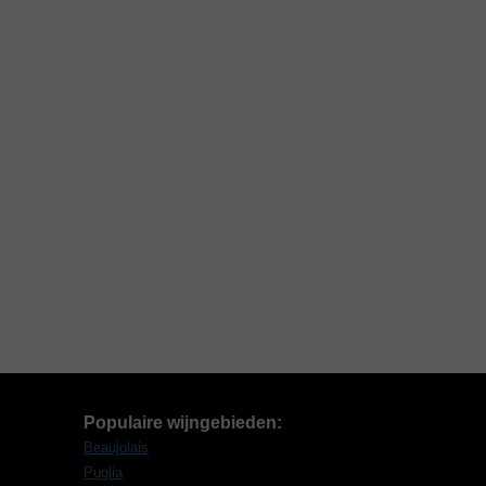
Populaire wijngebieden:
Beaujolais
Puglia