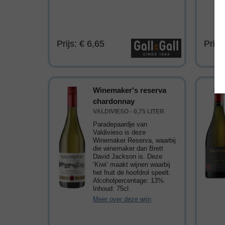
Prijs: € 6,65
Prijs
Winemaker's reserva
chardonnay
VALDIVIESO - 0,75 LITER
Paradepaardje van
Valdivieso is deze
Winemaker Reserva, waarbij
die winemaker dan Brett
David Jackson is. Deze
‘Kiwi’ maakt wijnen waarbij
het fruit de hoofdrol speelt.
Alcoholpercentage: 13%.
Inhoud: 75cl.
Meer over deze wijn