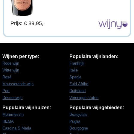
Prijs: € 89,95,-
Wijnen per type:
Populaire wijnlanden:
Rode wijn
Frankrijk
Witte wijn
Italië
Rosé
Spanje
Mousserende wijn
Zuid-Afrika
Port
Duitsland
Dessertwijn
Verenigde staten
Pupulaire wijnhuizen:
Populaire wijngebieden:
Mommessin
Beaujolais
HEMA
Puglia
Cascina S.Maria
Bourgogne