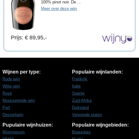
100% pinot noir. De ...
Meer over deze wijn
Prijs: € 89,95,-
Wijnen per type:
Populaire wijnlanden:
Rode wijn
Frankrijk
Witte wijn
Italië
Rosé
Spanje
Mousserende wijn
Zuid-Afrika
Port
Duitsland
Dessertwijn
Verenigde staten
Pupulaire wijnhuizen:
Populaire wijngebieden:
Mommessin
Beaujolais