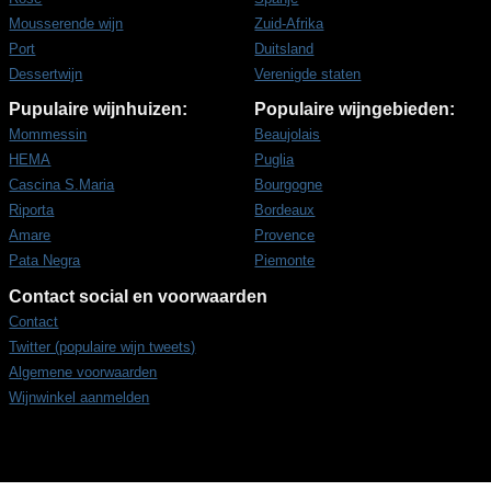
Mousserende wijn
Zuid-Afrika
Port
Duitsland
Dessertwijn
Verenigde staten
Pupulaire wijnhuizen:
Populaire wijngebieden:
Mommessin
Beaujolais
HEMA
Puglia
Cascina S.Maria
Bourgogne
Riporta
Bordeaux
Amare
Provence
Pata Negra
Piemonte
Contact social en voorwaarden
Contact
Twitter (populaire wijn tweets)
Algemene voorwaarden
Wijnwinkel aanmelden