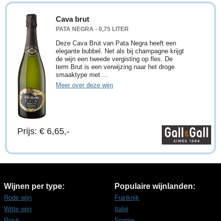
Cava brut
PATA NEGRA - 0,75 LITER
Deze Cava Brut van Pata Negra heeft een
elegante bubbel. Net als bij champagne krijgt
de wijn een tweede vergisting op fles. De
term Brut is een verwijzing naar het droge
smaaktype met ...
Meer over deze wijn
Prijs: € 6,65,-
Wijnen per type:
Populaire wijnlanden:
Rode wijn
Frankrijk
Witte wijn
Italië
Rosé
Spanje