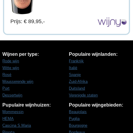
Prijs: € 89,95,-
Wijnen per type:
Populaire wijnlanden:
Rode wijn
Frankrijk
Witte wijn
Italië
Rosé
Spanje
Mousserende wijn
Zuid-Afrika
Port
Duitsland
Dessertwijn
Verenigde staten
Pupulaire wijnhuizen:
Populaire wijngebieden:
Mommessin
Beaujolais
HEMA
Puglia
Cascina S.Maria
Bourgogne
Riporta
Bordeaux