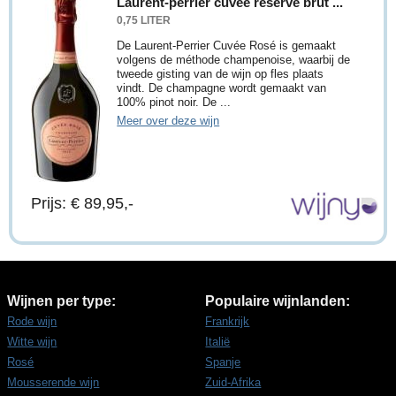
Laurent-perrier cuvée reserve brut ...
0,75 LITER
De Laurent-Perrier Cuvée Rosé is gemaakt
volgens de méthode champenoise, waarbij de
tweede gisting van de wijn op fles plaats
vindt. De champagne wordt gemaakt van
100% pinot noir. De ...
Meer over deze wijn
Prijs: € 89,95,-
Wijnen per type:
Populaire wijnlanden:
Rode wijn
Frankrijk
Witte wijn
Italië
Rosé
Spanje
Mousserende wijn
Zuid-Afrika