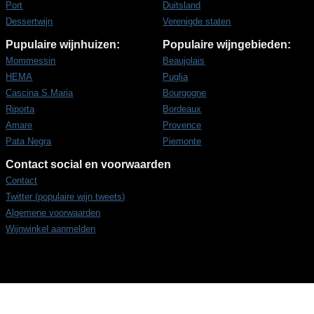
Port
Duitsland
Dessertwijn
Verenigde staten
Pupulaire wijnhuizen:
Populaire wijngebieden:
Mommessin
Beaujolais
HEMA
Puglia
Cascina S.Maria
Bourgogne
Riporta
Bordeaux
Amare
Provence
Pata Negra
Piemonte
Contact social en voorwaarden
Contact
Twitter (populaire wijn tweets)
Algemene voorwaarden
Wijnwinkel aanmelden