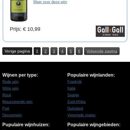
Meer over deze wijn
Prijs: € 10,99
Vorige pagina
1
2
3
4
5
6
Volgende pagina
Wijnen per type:
Populaire wijnlanden:
Rode wijn
Frankrijk
Witte wijn
Italië
Rosé
Spanje
Mousserende wijn
Zuid-Afrika
Port
Duitsland
Dessertwijn
Verenigde staten
Pupulaire wijnhuizen:
Populaire wijngebieden: