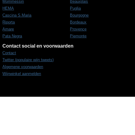
Mommessin
Beaujolais
HEMA
Puglia
Cascina S.Maria
Bourgogne
Riporta
Bordeaux
Amare
Provence
Pata Negra
Piemonte
Contact social en voorwaarden
Contact
Twitter (populaire wijn tweets)
Algemene voorwaarden
Wijnwinkel aanmelden