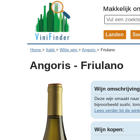
Makkelijk on
Landen
So
Home
>
Italië
>
Witte wijn
>
Angoris
>
Friulano
Angoris - Friulano
Wijn omschrijving
Deze wijn smaakt naar a
bijvoorbeeld sushi, to
Lees verder bij de wink
Wijn kopen: