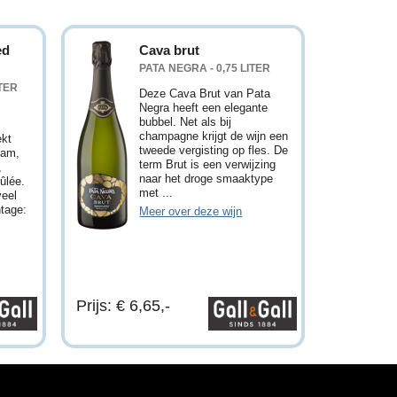
ed
Cava brut
PATA NEGRA - 0,75 LITER
ITER
Deze Cava Brut van Pata
Negra heeft een elegante
bubbel. Net als bij
champagne krijgt de wijn een
ekt
tweede vergisting op fles. De
jam,
term Brut is een verwijzing
,
naar het droge smaaktype
ûlée.
met ...
veel
ntage:
Meer over deze wijn
Prijs: € 6,65,-