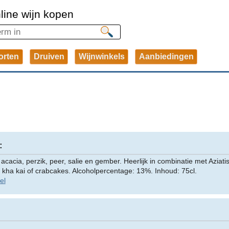
line wijn kopen
orten
Druiven
Wijnwinkels
Aanbiedingen
:
cacia, perzik, peer, salie en gember. Heerlijk in combinatie met Aziati
m kha kai of crabcakes. Alcoholpercentage: 13%. Inhoud: 75cl.
el