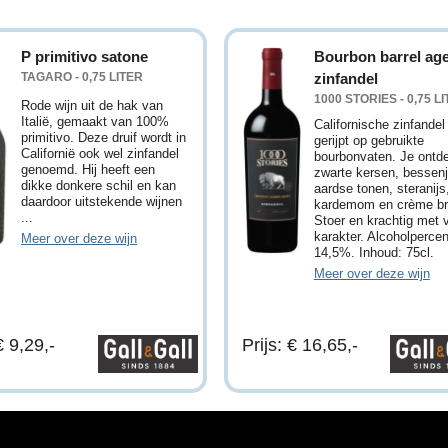
P primitivo satone
Bourbon barrel ag
TAGARO - 0,75 LITER
zinfandel
1000 STORIES - 0,75 L
Rode wijn uit de hak van
Italië, gemaakt van 100%
Californische zinfandel
primitivo. Deze druif wordt in
gerijpt op gebruikte
Californië ook wel zinfandel
bourbonvaten. Je ontd
genoemd. Hij heeft een
zwarte kersen, bessen
dikke donkere schil en kan
aardse tonen, steranijs
daardoor uitstekende wijnen
kardemom en crème br
...
Stoer en krachtig met 
karakter. Alcoholperce
Meer over deze wijn
14,5%. Inhoud: 75cl.
Meer over deze wijn
€ 9,29,-
Prijs: € 16,65,-