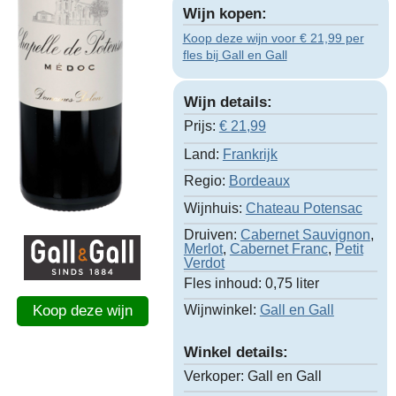
Wijn kopen:
Koop deze wijn voor € 21,99 per
fles bij Gall en Gall
Wijn details:
Prijs:
€
21,99
Land:
Frankrijk
Regio:
Bordeaux
Wijnhuis:
Chateau Potensac
Druiven:
Cabernet Sauvignon
,
Merlot
,
Cabernet Franc
,
Petit
Verdot
Fles inhoud:
0,75 liter
Wijnwinkel:
Gall en Gall
Koop deze wijn
Winkel details:
Verkoper:
Gall en Gall