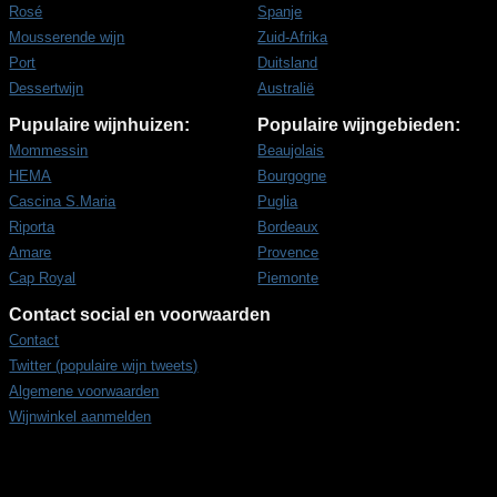
Rosé
Spanje
Mousserende wijn
Zuid-Afrika
Port
Duitsland
Dessertwijn
Australië
Pupulaire wijnhuizen:
Populaire wijngebieden:
Mommessin
Beaujolais
HEMA
Bourgogne
Cascina S.Maria
Puglia
Riporta
Bordeaux
Amare
Provence
Cap Royal
Piemonte
Contact social en voorwaarden
Contact
Twitter (populaire wijn tweets)
Algemene voorwaarden
Wijnwinkel aanmelden