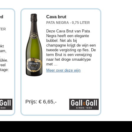
ed
Cava brut
PATA NEGRA - 0,75 LITER
ITER
Deze Cava Brut van Pata
Negra heeft een elegante
bubbel. Net als bij
champagne krijgt de wijn een
ekt
tweede vergisting op fles. De
jam,
term Brut is een verwijzing
,
naar het droge smaaktype
ûlée.
met ...
veel
ntage:
Meer over deze wijn
Prijs: € 6,65,-