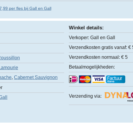
,99 per fles bij Gall en Gall
Winkel details:
Verkoper:
Gall en Gall
Verzendkosten gratis vanaf:
€ 
Verzendkosten normaal:
€ 5
oussillon
Betaalmogelijkheden:
Lamourie
nache
,
Cabernet Sauvignon
er
Verzending via:
Gall