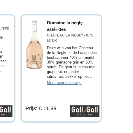
Domaine la négly
LITER
astérides
CHÂTEAU LA NÉGLY - 0,75
de
LITER
Deze wijn van het Chateau
an
de la Negly uit de Languedoc
en
bestaat voor 40% uit merlot,
ozen,
30% grenache gris en 30%
an
syrah. De geur is intens met
..
grapefruit en ander
citrusfruit. Lekker op het ...
Meer over deze wijn
Prijs: € 11,99