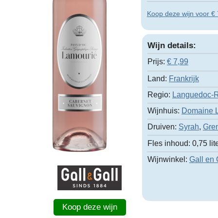
Koop deze wijn voor € 7
Wijn details:
Prijs:
€
7,99
Land:
Frankrijk
Regio:
Languedoc-R
Wijnhuis:
Domaine 
Druiven:
Syrah
,
Gre
Fles inhoud:
0,75 lit
Wijnwinkel:
Gall en 
Koop deze wijn