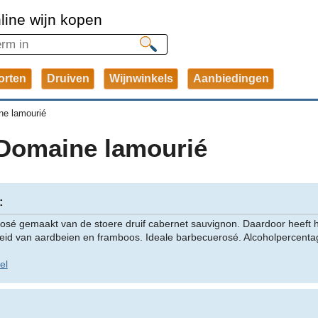
line wijn kopen
orten
Druiven
Wijnwinkels
Aanbiedingen
e lamourié
Domaine lamourié
:
rosé gemaakt van de stoere druif cabernet sauvignon. Daardoor heeft hij
eid van aardbeien en framboos. Ideale barbecuerosé. Alcoholpercenta
el