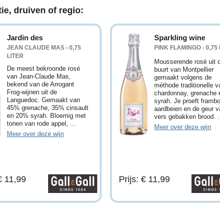
ie, druiven of regio:
Jardin des
Sparkling wine
JEAN CLAUDE MAS - 0,75
PINK FLAMINGO - 0,75 
LITER
Mousserende rosé uit 
De meest bekroonde rosé
buurt van Montpellier
van Jean-Claude Mas,
gemaakt volgens de
bekend van de Arrogant
méthode traditionelle v
Frog-wijnen uit de
chardonnay, grenache 
Languedoc. Gemaakt van
syrah. Je proeft framb
45% grenache, 35% cinsault
aardbeien en de geur v
en 20% syrah. Bloemig met
vers gebakken brood. .
tonen van rode appel, ...
Meer over deze wijn
Meer over deze wijn
 € 11,99
Prijs: € 11,99