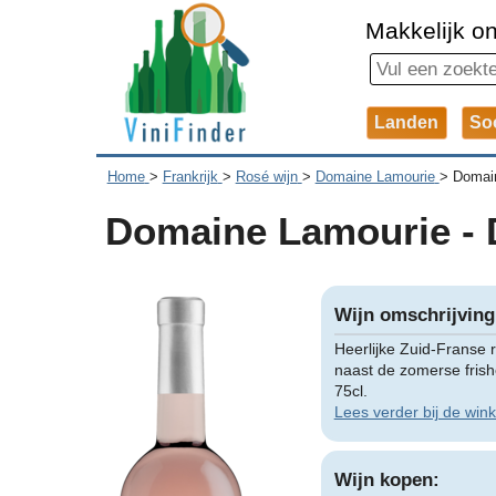
Makkelijk on
Landen
So
Home
>
Frankrijk
>
Rosé wijn
>
Domaine Lamourie
>
Domain
Domaine Lamourie - 
Wijn omschrijving
Heerlijke Zuid-Franse 
naast de zomerse frish
75cl.
Lees verder bij de wink
Wijn kopen: