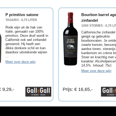
P primitivo satone
Bourbon barrel ag
TAGARO - 0,75 LITER
zinfandel
1000 STORIES - 0,75 L
Rode wijn uit de hak van
Italië, gemaakt van 100%
Californische zinfandel
primitivo. Deze druif wordt in
gerijpt op gebruikte
Californië ook wel zinfandel
bourbonvaten. Je ontd
genoemd. Hij heeft een
zwarte kersen, bessen
dikke donkere schil en kan
aardse tonen, steranijs
daardoor uitstekende wijnen
kardemom en crème br
...
Stoer en krachtig met 
karakter. Alcoholperce
Meer over deze wijn
14,5%. Inhoud: 75cl.
Meer over deze wijn
€ 9,29,-
Prijs: € 16,65,-