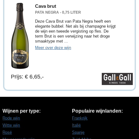
Cava brut
PATA NEGRA - 0,75 LITER
Deze Cava Brut van Pata Negra heeft een
elegante bubbel. Net als bij champagne krijgt
de wijn een tweede vergisting op fles. De
term Brut is een verwijzing naar het droge
smaaktype met ...
Meer over deze wijn
Prijs: € 6,65,-
Wijnen per type:
Populaire wijnlanden:
Rode wijn
Frankrijk
Witte wijn
Italië
Rosé
Spanje