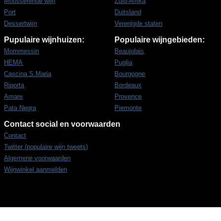
Mousserende wijn
Zuid-Afrika
Port
Duitsland
Dessertwijn
Verenigde staten
Pupulaire wijnhuizen:
Populaire wijngebieden:
Mommessin
Beaujolais
HEMA
Puglia
Cascina S.Maria
Bourgogne
Riporta
Bordeaux
Amare
Provence
Pata Negra
Piemonte
Contact social en voorwaarden
Contact
Twitter (populaire wijn tweets)
Algemene voorwaarden
Wijnwinkel aanmelden