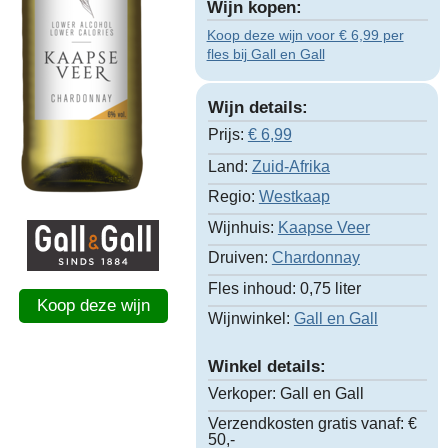
Wijn kopen:
Koop deze wijn voor € 6,99 per
fles bij Gall en Gall
Wijn details:
Prijs:
€
6,99
Land:
Zuid-Afrika
Regio:
Westkaap
Wijnhuis:
Kaapse Veer
Druiven:
Chardonnay
Fles inhoud:
0,75 liter
Koop deze wijn
Wijnwinkel:
Gall en Gall
Winkel details:
Verkoper:
Gall en Gall
Verzendkosten gratis vanaf:
€
50,-