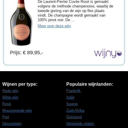
De Laurent-Perrier Cuvée Rosé is gemaakt
volgens de méthode champenoise, waarbij de
tweede gisting van de wijn op fles plaats
vindt. De champagne wordt gemaakt van
100% pinot noir. De ...
Meer over deze wijn
Prijs: € 89,95,-
Wijnen per type:
Populaire wijnlanden:
Rode wijn
Frankrijk
Witte wijn
Italië
Rosé
Spanje
Mousserende wijn
Zuid-Afrika
Port
Duitsland
Dessertwijn
Verenigde staten