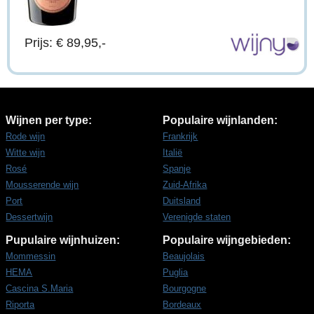
Prijs: € 89,95,-
Wijnen per type:
Populaire wijnlanden:
Rode wijn
Frankrijk
Witte wijn
Italië
Rosé
Spanje
Mousserende wijn
Zuid-Afrika
Port
Duitsland
Dessertwijn
Verenigde staten
Pupulaire wijnhuizen:
Populaire wijngebieden:
Mommessin
Beaujolais
HEMA
Puglia
Cascina S.Maria
Bourgogne
Riporta
Bordeaux