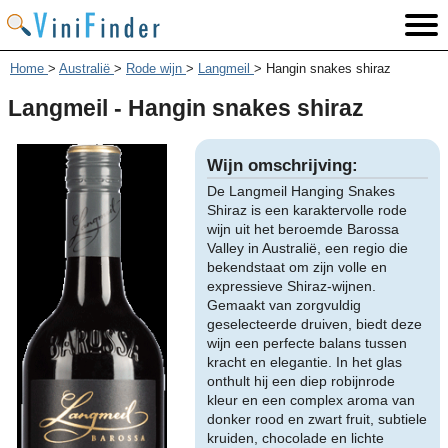
Home
>
Australië
>
Rode wijn
>
Langmeil
>
Hangin snakes shiraz
Langmeil - Hangin snakes shiraz
Wijn omschrijving:
De Langmeil Hanging Snakes
Shiraz is een karaktervolle rode
wijn uit het beroemde Barossa
Valley in Australië, een regio die
bekendstaat om zijn volle en
expressieve Shiraz-wijnen.
Gemaakt van zorgvuldig
geselecteerde druiven, biedt deze
wijn een perfecte balans tussen
kracht en elegantie. In het glas
onthult hij een diep robijnrode
kleur en een complex aroma van
donker rood en zwart fruit, subtiele
kruiden, chocolade en lichte