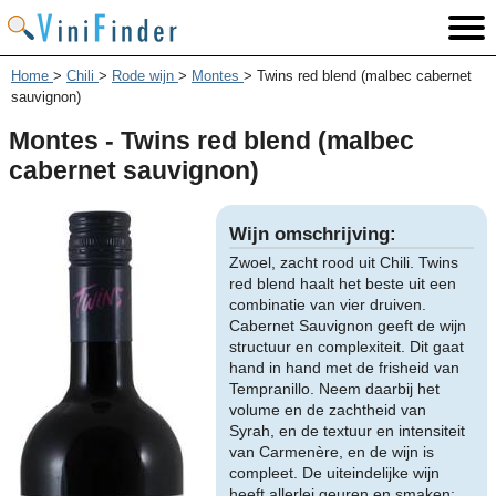
Home
>
Chili
>
Rode wijn
>
Montes
>
Twins red blend (malbec cabernet
sauvignon)
Montes - Twins red blend (malbec
cabernet sauvignon)
Wijn omschrijving:
Zwoel, zacht rood uit Chili. Twins
red blend haalt het beste uit een
combinatie van vier druiven.
Cabernet Sauvignon geeft de wijn
structuur en complexiteit. Dit gaat
hand in hand met de frisheid van
Tempranillo. Neem daarbij het
volume en de zachtheid van
Syrah, en de textuur en intensiteit
van Carmenère, en de wijn is
compleet. De uiteindelijke wijn
heeft allerlei geuren en smaken: