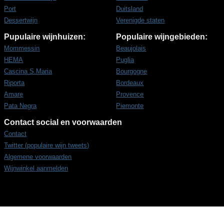
Port
Duitsland
Dessertwijn
Verenigde staten
Pupulaire wijnhuizen:
Populaire wijngebieden:
Mommessin
Beaujolais
HEMA
Puglia
Cascina S.Maria
Bourgogne
Riporta
Bordeaux
Amare
Provence
Pata Negra
Piemonte
Contact social en voorwaarden
Contact
Twitter (populaire wijn tweets)
Algemene voorwaarden
Wijnwinkel aanmelden