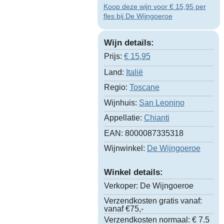
Koop deze wijn voor € 15,95 per
fles bij De Wijngoeroe
Wijn details:
Prijs:
€
15,95
Land:
Italië
Regio:
Toscane
Wijnhuis:
San Leonino
Appellatie:
Chianti
EAN:
8000087335318
Wijnwinkel:
De Wijngoeroe
Winkel details:
Verkoper:
De Wijngoeroe
Verzendkosten gratis vanaf:
vanaf €75,-
Verzendkosten normaal:
€ 7.5