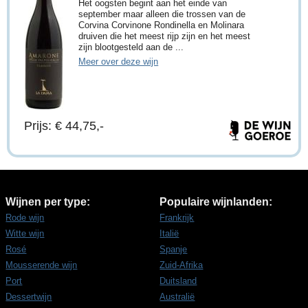
Het oogsten begint aan het einde van
september maar alleen die trossen van de
Corvina Corvinone Rondinella en Molinara
druiven die het meest rijp zijn en het meest
zijn blootgesteld aan de ...
Meer over deze wijn
Prijs: € 44,75,-
Wijnen per type:
Populaire wijnlanden:
Rode wijn
Frankrijk
Witte wijn
Italië
Rosé
Spanje
Mousserende wijn
Zuid-Afrika
Port
Duitsland
Dessertwijn
Australië