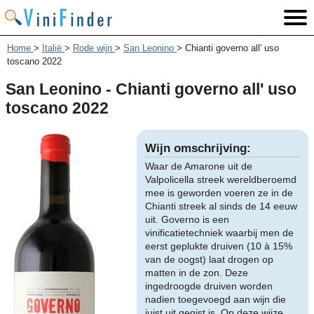
Home
>
Italië
>
Rode wijn
>
San Leonino
>
Chianti governo all' uso
toscano 2022
San Leonino - Chianti governo all' uso
toscano 2022
Wijn omschrijving:
Waar de Amarone uit de
Valpolicella streek wereldberoemd
mee is geworden voeren ze in de
Chianti streek al sinds de 14 eeuw
uit. Governo is een
vinificatietechniek waarbij men de
eerst geplukte druiven (10 à 15%
van de oogst) laat drogen op
matten in de zon. Deze
ingedroogde druiven worden
nadien toegevoegd aan wijn die
juist uit gegist is. Op deze wijze