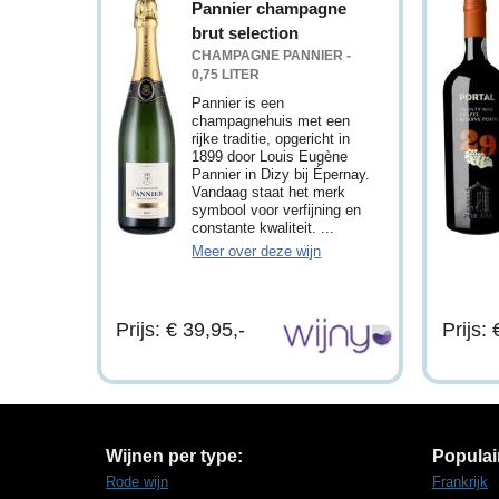
Pannier champagne
brut selection
CHAMPAGNE PANNIER -
0,75 LITER
Pannier is een
champagnehuis met een
rijke traditie, opgericht in
1899 door Louis Eugène
Pannier in Dizy bij Épernay.
Vandaag staat het merk
symbool voor verfijning en
constante kwaliteit. ...
Meer over deze wijn
Prijs: € 39,95,-
Prijs: 
Wijnen per type:
Populai
Rode wijn
Frankrijk