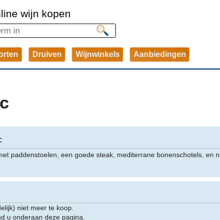
line wijn kopen
orten
Druiven
Wijnwinkels
Aanbiedingen
c
:
to met paddenstoelen, een goede steak, mediterrane bonenschotels, en n
delijk) niet meer te koop.
ind u onderaan deze pagina.