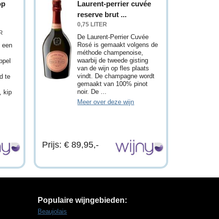
op
Laurent-perrier cuvée
reserve brut ...
0,75 LITER
R
De Laurent-Perrier Cuvée
Rosé is gemaakt volgens de
 een
méthode champenoise,
waarbij de tweede gisting
ppel
van de wijn op fles plaats
vindt. De champagne wordt
d te
gemaakt van 100% pinot
noir. De ...
, kip
Meer over deze wijn
Prijs: € 89,95,-
Populaire wijngebieden:
Beaujolais