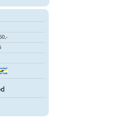
50,-
5