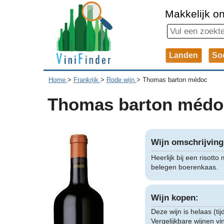
Makkelijk on
Landen
So
Home
>
Frankrijk
>
Rode wijn
>
Thomas barton médoc
Thomas barton médo
Wijn omschrijving
Heerlijk bij een risot
belegen boerenkaas.
Wijn kopen:
Deze wijn is helaas (tij
Vergelijkbare wijnen v