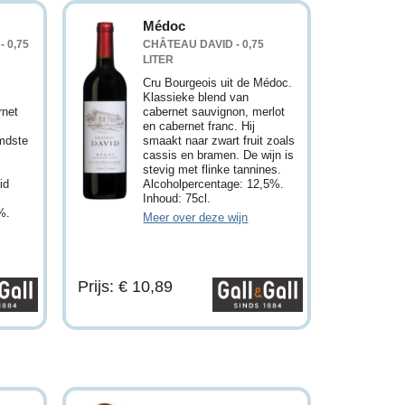
Médoc
 0,75
CHÂTEAU DAVID - 0,75
LITER
Cru Bourgeois uit de Médoc.
Klassieke blend van
rnet
cabernet sauvignon, merlot
en cabernet franc. Hij
emdste
smaakt naar zwart fruit zoals
cassis en bramen. De wijn is
stevig met flinke tannines.
id
Alcoholpercentage: 12,5%.
Inhoud: 75cl.
%.
Meer over deze wijn
Prijs: € 10,89