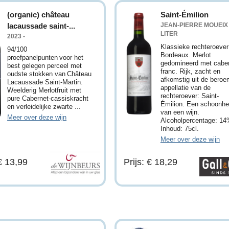
(organic) château
Saint-Émilion
lacaussade saint-...
JEAN-PIERRE MOUEIX -
LITER
2023 -
Klassieke rechteroever
94/100
Bordeaux. Merlot
proefpanelpunten voor het
gedomineerd met cabe
best gelegen perceel met
franc. Rijk, zacht en
oudste stokken van Château
afkomstig uit de bero
Lacaussade Saint-Martin.
appellatie van de
Weelderig Merlotfruit met
rechteroever: Saint-
pure Cabernet-cassiskracht
Émilion. Een schoonhe
en verleidelijke zwarte ...
van een wijn.
Meer over deze wijn
Alcoholpercentage: 14
Inhoud: 75cl.
Meer over deze wijn
 € 13,99
Prijs: € 18,29