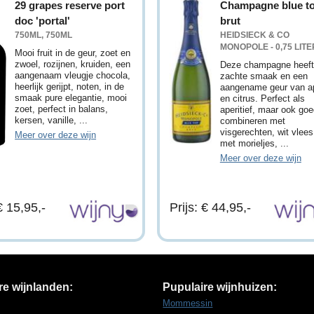
29 grapes reserve port
Champagne blue t
doc 'portal'
brut
750ML, 750ML
HEIDSIECK & CO
MONOPOLE - 0,75 LITE
Mooi fruit in de geur, zoet en
zwoel, rozijnen, kruiden, een
Deze champagne heeft
aangenaam vleugje chocola,
zachte smaak en een
heerlijk gerijpt, noten, in de
aangename geur van a
smaak pure elegantie, mooi
en citrus. Perfect als
zoet, perfect in balans,
aperitief, maar ook goe
kersen, vanille, ...
combineren met
visgerechten, wit vlees
Meer over deze wijn
met morieljes, ...
Meer over deze wijn
€ 15,95,-
Prijs: € 44,95,-
re wijnlanden:
Pupulaire wijnhuizen:
Mommessin