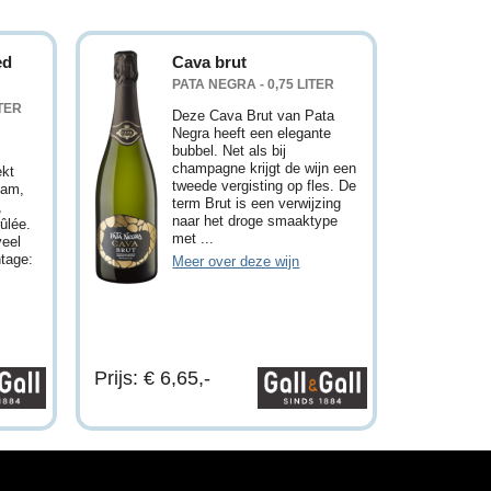
ed
Cava brut
PATA NEGRA - 0,75 LITER
ITER
Deze Cava Brut van Pata
Negra heeft een elegante
bubbel. Net als bij
champagne krijgt de wijn een
ekt
tweede vergisting op fles. De
jam,
term Brut is een verwijzing
,
naar het droge smaaktype
ûlée.
met ...
veel
ntage:
Meer over deze wijn
Prijs: € 6,65,-