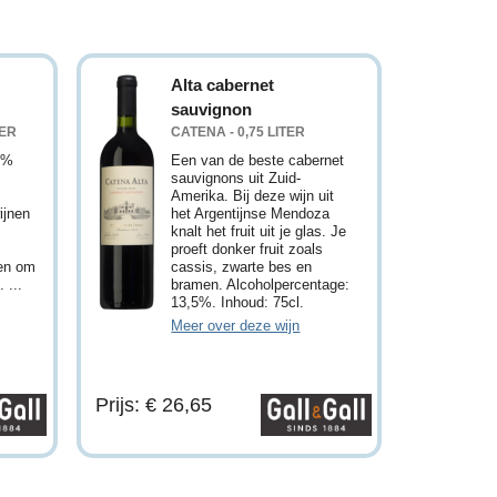
Alta cabernet
sauvignon
TER
CATENA - 0,75 LITER
0%
Een van de beste cabernet
sauvignons uit Zuid-
Amerika. Bij deze wijn uit
ijnen
het Argentijnse Mendoza
knalt het fruit uit je glas. Je
proeft donker fruit zoals
nen om
cassis, zwarte bes en
 ...
bramen. Alcoholpercentage:
13,5%. Inhoud: 75cl.
Meer over deze wijn
Prijs: € 26,65