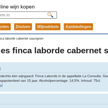
line wijn kopen
orten
Druiven
Wijnwinkels
Aanbiedingen
finca laborde cabernet sauvignon
ries finca laborde cabernet
:
lechts één wijngaard: Finca Laborde in de appellatie La Consulta. Ged
ingspotentieel van 15 jaar. Alcoholpercentage: 14,5%. Inhoud: 75cl.
el