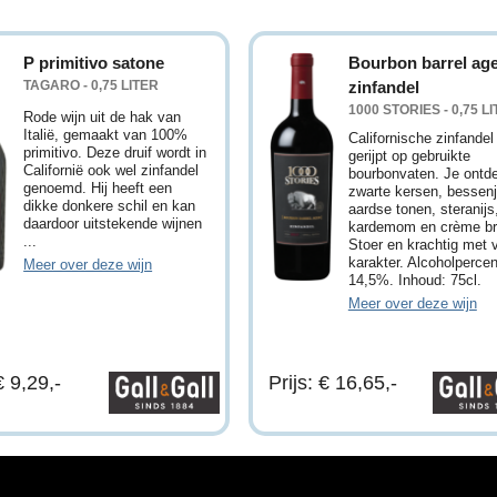
P primitivo satone
Bourbon barrel ag
TAGARO - 0,75 LITER
zinfandel
1000 STORIES - 0,75 L
Rode wijn uit de hak van
Italië, gemaakt van 100%
Californische zinfandel
primitivo. Deze druif wordt in
gerijpt op gebruikte
Californië ook wel zinfandel
bourbonvaten. Je ontd
genoemd. Hij heeft een
zwarte kersen, bessen
dikke donkere schil en kan
aardse tonen, steranijs
daardoor uitstekende wijnen
kardemom en crème br
...
Stoer en krachtig met 
karakter. Alcoholperce
Meer over deze wijn
14,5%. Inhoud: 75cl.
Meer over deze wijn
€ 9,29,-
Prijs: € 16,65,-