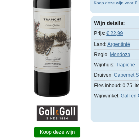
Koop deze wijn voor € 2
Wijn details:
Prijs:
€
22,99
Land:
Argentinië
Regio:
Mendoza
Wijnhuis:
Trapiche
Druiven:
Cabernet 
Fles inhoud:
0,75 lit
Wijnwinkel:
Gall en 
Koop deze wijn