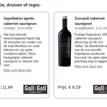
ie, druiven of regio:
Appellation agrelo
Zuccardi cabernet
cabernet sauvignon
sauvignon
CATENA - 0,75 LITER
ALAMBRADO - 0,75 LI
Het beschermde
Fruitige Argentijnse 10
herkomstgebied Agrelo ligt
cabernet sauvignon
35 kilometer ten zuiden van
afkomstig uit de Uco
de stad Mendoza en staat
Valley. De Alambrado-w
bekend om zijn grote
van de succesvolle
complexe wijnen. Deze
Argentijnse producent
houtgerijpte cabernet
Zuccardi zijn geen wij
sauvignon is robuust met
jarenlang weg te leggen.
veel ...
Meer over deze wijn
Meer over deze wijn
 € 11,99
Prijs: € 9,29