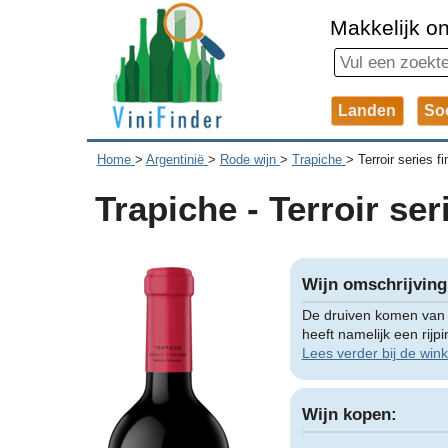
Makkelijk on
Landen
So
Home
>
Argentinië
>
Rode wijn
>
Trapiche
>
Terroir series 
Trapiche - Terroir se
Wijn omschrijving
De druiven komen van s
heeft namelijk een rijp
Lees verder bij de wink
Wijn kopen: