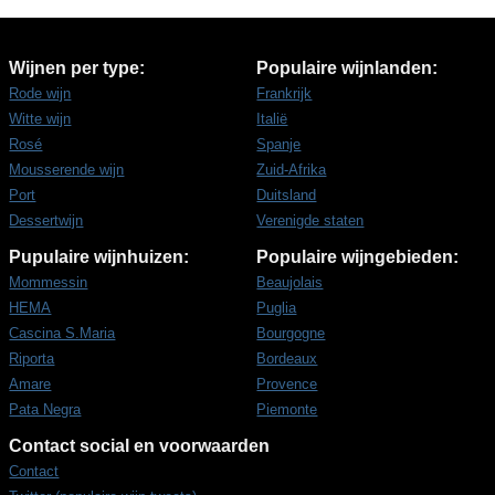
Wijnen per type:
Populaire wijnlanden:
Rode wijn
Frankrijk
Witte wijn
Italië
Rosé
Spanje
Mousserende wijn
Zuid-Afrika
Port
Duitsland
Dessertwijn
Verenigde staten
Pupulaire wijnhuizen:
Populaire wijngebieden:
Mommessin
Beaujolais
HEMA
Puglia
Cascina S.Maria
Bourgogne
Riporta
Bordeaux
Amare
Provence
Pata Negra
Piemonte
Contact social en voorwaarden
Contact