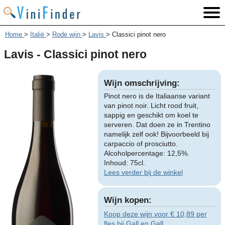
Home
>
Italië
>
Rode wijn
>
Lavis
>
Classici pinot nero
Lavis - Classici pinot nero
Wijn omschrijving:
Pinot nero is de Italiaanse variant
van pinot noir. Licht rood fruit,
sappig en geschikt om koel te
serveren. Dat doen ze in Trentino
namelijk zelf ook! Bijvoorbeeld bij
carpaccio of prosciutto.
Alcoholpercentage: 12,5%.
Inhoud: 75cl.
Lees verder bij de winkel
Wijn kopen:
Koop deze wijn voor € 10,89 per
fles bij Gall en Gall