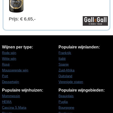
Prijs: € 6,65,-
Wijnen per type:
Populaire wijnlanden:
Rode wijn
Frankrijk
Witte wijn
Italië
Rosé
Spanje
Mousserende wijn
Zuid-Afrika
Port
Duitsland
Dessertwijn
Verenigde staten
Pupulaire wijnhuizen:
Populaire wijngebieden:
Mommessin
Beaujolais
HEMA
Puglia
Cascina S.Maria
Bourgogne