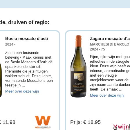
ie, druiven of regio:
Bosio moscato d'asti
Zagara moscato d'a
2024 -
MARCHESI DI BAROLO 
2024 - 75
Zin in een bruisende
Fijne, rijke wijn met go
beleving? Maak kennis met
reflecties in de strogele
de Bosio Moscato d'Asti: dé
kleur. Deze wijn heeft e
sprankelende ster uit
intense, aromatische ge
Piemonte die je zintuigen
met een vleugje
wakker schudt. Deze lichte,
oranjebloesem waar de 
verfrissende Moscato is een
zijn naam aan te danke
feestje in ...
heeft. De smaak ...
Meer over deze wijn
Meer over deze wijn
 € 11,98
Prijs: € 18,95