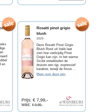
ecco
Rosatti pinot grigio
blush
2025 -
reeks
Deze Rosatti Pinot Grigio
dige
Blush Rosé uit Italië laat
dan
zien hoe veelzijdig Pinot
raard
Grigio kan zijn. In het warme
ubbel
Sicilië ontwikkelen de
d en
druiven een rijp, expressief
karakter, terwijl de frisse ...
Meer over deze wijn
Prijs: € 7,99,-
was:
€ 9,99,-