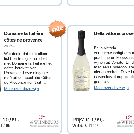
Domaine la tuilière
Bella vittoria pros
côtes de provence
2025 -
Bella Vittoria
vertegenwoordigt een 
Wie denkt dat rosé alleen
prachtige en koopwaar
licht en fruitig is, ontdekt
wijnen uit Veneto. En 
met Domaine la Tuilière het
mag een Prosecco uite
echte karakter van
niet ontbreken. Deze b
Provence. Deze elegante
is wereldwijd erg gelief
rosé uit de appellatie Côtes
geeft elk ...
de Provence komt uit ...
Meer over deze wijn
Meer over deze wijn
€ 10,99,-
Prijs: € 9,99,-
was:
 12,99,-
€ 11,99,-