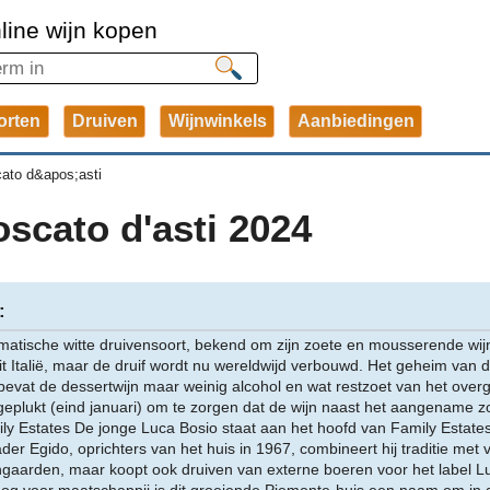
line wijn kopen
orten
Druiven
Wijnwinkels
Aanbiedingen
cato d&apos;asti
scato d'asti 2024
:
matische witte druivensoort, bekend om zijn zoete en mousserende wi
uit Italië, maar de druif wordt nu wereldwijd verbouwd. Het geheim van 
 bevat de dessertwijn maar weinig alcohol en wat restzoet van het over
eplukt (eind januari) om te zorgen dat de wijn naast het aangename zo
mily Estates De jonge Luca Bosio staat aan het hoofd van Family Estates
der Egido, oprichters van het huis in 1967, combineert hij traditie met
jngaarden, maar koopt ook druiven van externe boeren voor het label L