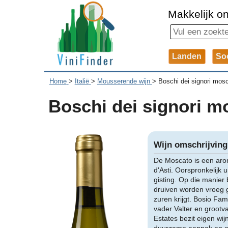
Makkelijk on
Landen
So
Home
>
Italië
>
Mousserende wijn
>
Boschi dei signori mos
Boschi dei signori mo
Wijn omschrijving
De Moscato is een aro
d'Asti. Oorspronkelijk 
gisting. Op die manier
druiven worden vroeg g
zuren krijgt. Bosio Fa
vader Valter en grootva
Estates bezit eigen wi