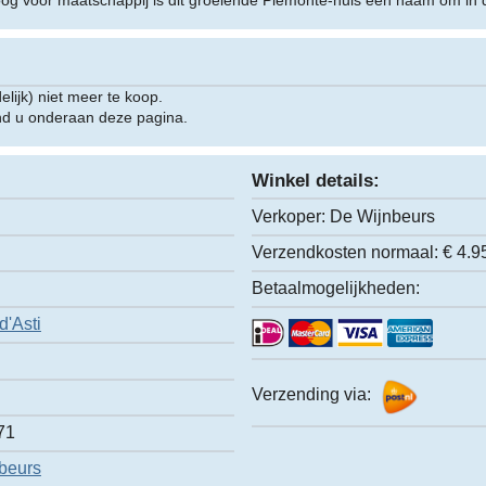
g voor maatschappij is dit groeiende Piemonte-huis een naam om in 
delijk) niet meer te koop.
ind u onderaan deze pagina.
Winkel details:
Verkoper:
De Wijnbeurs
Verzendkosten normaal:
€ 4.9
Betaalmogelijkheden:
d'Asti
Verzending via:
71
beurs