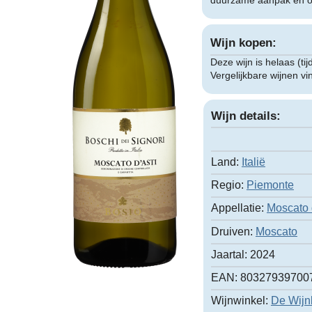
duurzame aanpak en oo
Wijn kopen:
Deze wijn is helaas (tij
Vergelijkbare wijnen v
Wijn details:
Land:
Italië
Regio:
Piemonte
Appellatie:
Moscato 
Druiven:
Moscato
Jaartal:
2024
EAN:
80327939700
Wijnwinkel:
De Wijn