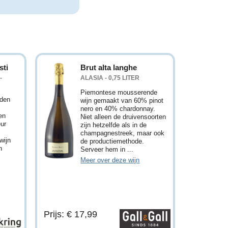
sti
Brut alta langhe
-
ALASIA - 0,75 LITER
Piemontese mousserende
uden
wijn gemaakt van 60% pinot
nero en 40% chardonnay.
en
Niet alleen de druivensoorten
ur
zijn hetzelfde als in de
champagnestreek, maar ook
wijn
de productiemethode.
n
Serveer hem in ...
Meer over deze wijn
Prijs: € 17,99