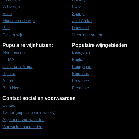
Witte wijn
Italië
Rosé
Spanje
Mousserende wijn
Zuid-Afrika
Port
Duitsland
Dessertwijn
Verenigde staten
Pupulaire wijnhuizen:
Populaire wijngebieden:
Mommessin
Beaujolais
HEMA
Puglia
Cascina S.Maria
Bourgogne
Riporta
Bordeaux
Amare
Provence
Pata Negra
Piemonte
Contact social en voorwaarden
Contact
Twitter (populaire wijn tweets)
Algemene voorwaarden
Wijnwinkel aanmelden