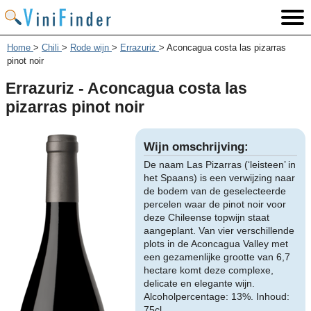
Home
>
Chili
>
Rode wijn
>
Errazuriz
>
Aconcagua costa las pizarras
pinot noir
Errazuriz - Aconcagua costa las
pizarras pinot noir
Wijn omschrijving:
De naam Las Pizarras (‘leisteen’ in
het Spaans) is een verwijzing naar
de bodem van de geselecteerde
percelen waar de pinot noir voor
deze Chileense topwijn staat
aangeplant. Van vier verschillende
plots in de Aconcagua Valley met
een gezamenlijke grootte van 6,7
hectare komt deze complexe,
delicate en elegante wijn.
Alcoholpercentage: 13%. Inhoud:
75cl.