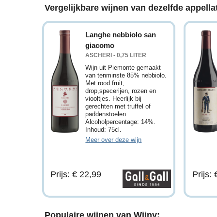
Vergelijkbare wijnen van dezelfde appellat
Langhe nebbiolo san
giacomo
ASCHERI - 0,75 LITER
Wijn uit Piemonte gemaakt
van tenminste 85% nebbiolo.
Met rood fruit,
drop,specerijen, rozen en
viooltjes. Heerlijk bij
gerechten met truffel of
paddenstoelen.
Alcoholpercentage: 14%.
Inhoud: 75cl.
Meer over deze wijn
Prijs: € 22,99
Prijs:
Populaire wijnen van Wijny: