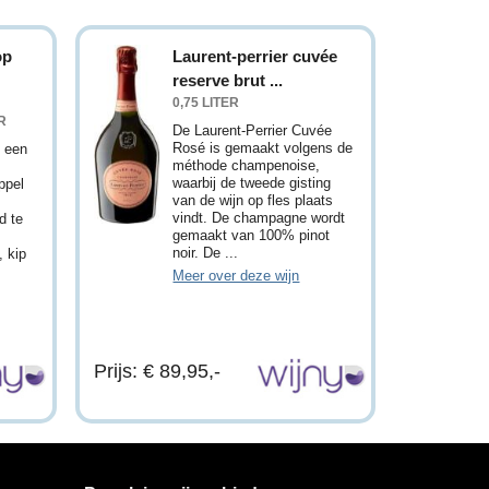
op
Laurent-perrier cuvée
reserve brut ...
0,75 LITER
R
De Laurent-Perrier Cuvée
Rosé is gemaakt volgens de
 een
méthode champenoise,
waarbij de tweede gisting
ppel
van de wijn op fles plaats
vindt. De champagne wordt
d te
gemaakt van 100% pinot
noir. De ...
, kip
Meer over deze wijn
Prijs: € 89,95,-