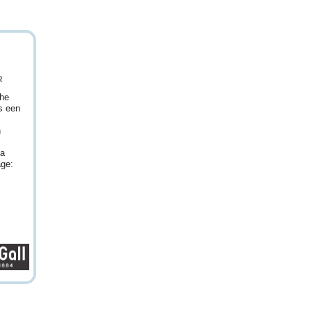
R
ghe
s een
n
ga
age: