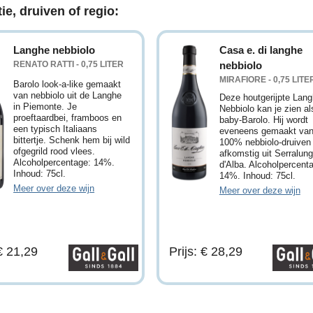
ie, druiven of regio:
Langhe nebbiolo
Casa e. di langhe
RENATO RATTI - 0,75 LITER
nebbiolo
MIRAFIORE - 0,75 LITE
Barolo look-a-like gemaakt
van nebbiolo uit de Langhe
Deze houtgerijpte Lan
in Piemonte. Je
Nebbiolo kan je zien al
proeftaardbei, framboos en
baby-Barolo. Hij wordt
een typisch Italiaans
eveneens gemaakt va
bittertje. Schenk hem bij wild
100% nebbiolo-druiven
ofgegrild rood vlees.
afkomstig uit Serralun
Alcoholpercentage: 14%.
d'Alba. Alcoholpercent
Inhoud: 75cl.
14%. Inhoud: 75cl.
Meer over deze wijn
Meer over deze wijn
 € 21,29
Prijs: € 28,29