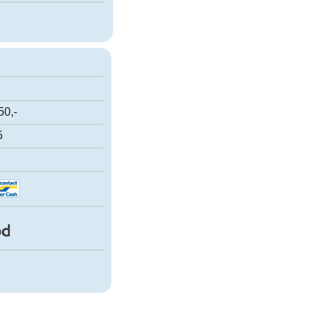
50,-
5