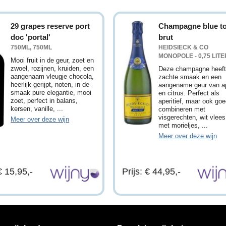
29 grapes reserve port
Champagne blue t
doc 'portal'
brut
750ML, 750ML
HEIDSIECK & CO
MONOPOLE - 0,75 LITE
Mooi fruit in de geur, zoet en
zwoel, rozijnen, kruiden, een
Deze champagne heeft
aangenaam vleugje chocola,
zachte smaak en een
heerlijk gerijpt, noten, in de
aangename geur van a
smaak pure elegantie, mooi
en citrus. Perfect als
zoet, perfect in balans,
aperitief, maar ook goe
kersen, vanille, ...
combineren met
visgerechten, wit vlees
Meer over deze wijn
met morieljes, ...
Meer over deze wijn
€ 15,95,-
Prijs: € 44,95,-