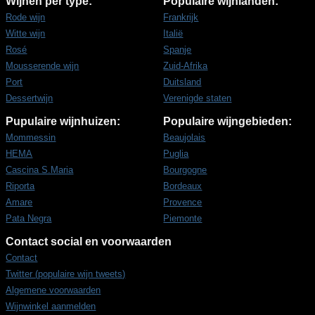
Wijnen per type:
Populaire wijnlanden:
Rode wijn
Frankrijk
Witte wijn
Italië
Rosé
Spanje
Mousserende wijn
Zuid-Afrika
Port
Duitsland
Dessertwijn
Verenigde staten
Pupulaire wijnhuizen:
Populaire wijngebieden:
Mommessin
Beaujolais
HEMA
Puglia
Cascina S.Maria
Bourgogne
Riporta
Bordeaux
Amare
Provence
Pata Negra
Piemonte
Contact social en voorwaarden
Contact
Twitter (populaire wijn tweets)
Algemene voorwaarden
Wijnwinkel aanmelden