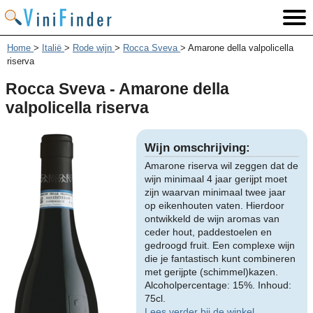
Home
>
Italië
>
Rode wijn
>
Rocca Sveva
>
Amarone della valpolicella
riserva
Rocca Sveva - Amarone della
valpolicella riserva
Wijn omschrijving:
Amarone riserva wil zeggen dat de
wijn minimaal 4 jaar gerijpt moet
zijn waarvan minimaal twee jaar
op eikenhouten vaten. Hierdoor
ontwikkeld de wijn aromas van
ceder hout, paddestoelen en
gedroogd fruit. Een complexe wijn
die je fantastisch kunt combineren
met gerijpte (schimmel)kazen.
Alcoholpercentage: 15%. Inhoud:
75cl.
Lees verder bij de winkel